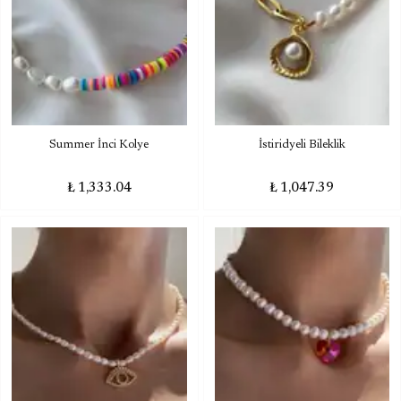
Summer İnci Kolye
İstiridyeli Bileklik
₺ 1,333.04
₺ 1,047.39