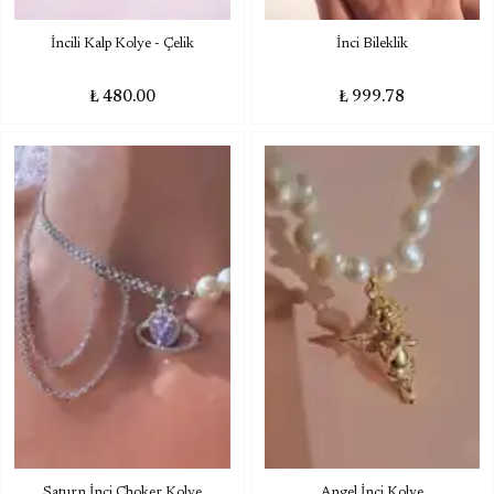
İncili Kalp Kolye - Çelik
İnci Bileklik
₺ 480.00
₺ 999.78
Saturn İnci Choker Kolye
Angel İnci Kolye