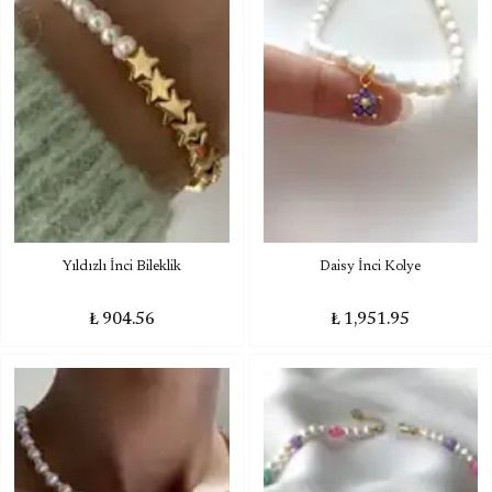
Yıldızlı İnci Bileklik
Daisy İnci Kolye
₺ 904.56
₺ 1,951.95