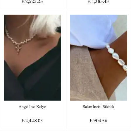
₺ 2,523.25
₺ 1,285.43
Angel İnci Kolye
Sakız İncisi Bileklik
₺ 2,428.03
₺ 904.56