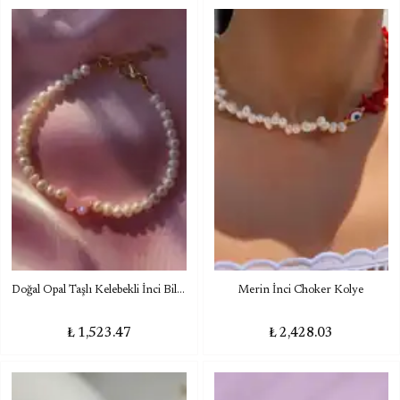
Doğal Opal Taşlı Kelebekli İnci Bileklik
Merin İnci Choker Kolye
₺ 1,523.47
₺ 2,428.03