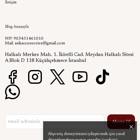
İletişim
Aşık Aksesuar Blog
Blog Anasayfa
WP: 905431461010
Mail:
asikaccessories@gmail.com
Halkalı Merkez Mah. 1. İkitelli Cad. Meydan Halkalı Sitesi
A Blok D 118 Küçükçekmece İstanbul
Abone Ol
Alışveriş deneyiminizi iyileştirmek için yasal
düzenlemelere uygun çerezler (cookies)