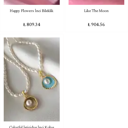
Happy Flowers İnci Bileklik
Like The Moon
₺ 809.34
₺ 904.56
Colorful İstiridye İnci Kolye