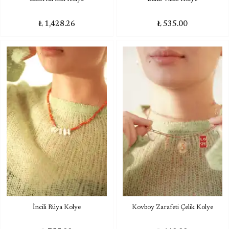
₺ 1,428.26
₺ 535.00
İncili Rüya Kolye
Kovboy Zarafeti Çelik Kolye