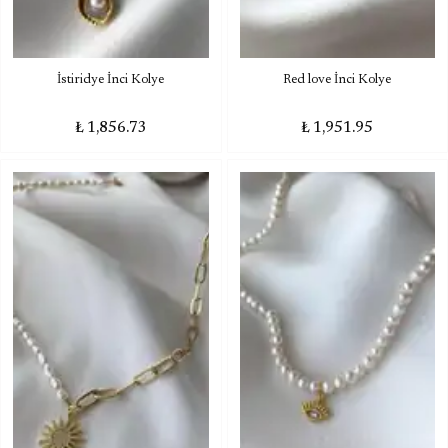
İstiridye İnci Kolye
Red love İnci Kolye
₺ 1,856.73
₺ 1,951.95