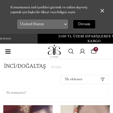
Konumunuza özel içerikleri görmek ve online alışveriş
yapmak için başka bir ülkeyi veya bölgeyi seçin.
Devam
3500 TL ÜZERİ SİPARİŞLERDE ÜCRETSİZ
KARGO
0
İNCİ/DOĞALTAŞ
59
ürün
İlk eklenen