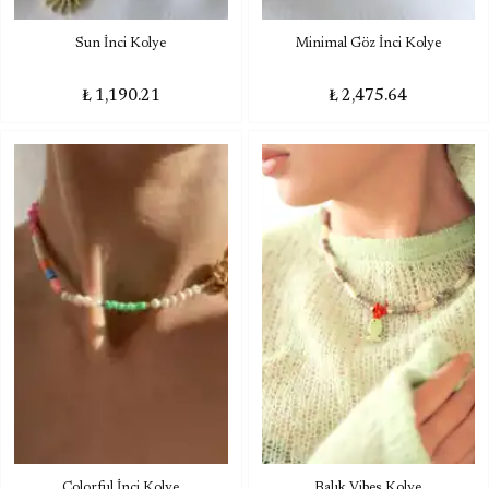
Sun İnci Kolye
Minimal Göz İnci Kolye
₺ 1,190.21
₺ 2,475.64
Colorful İnci Kolye
Balık Vibes Kolye