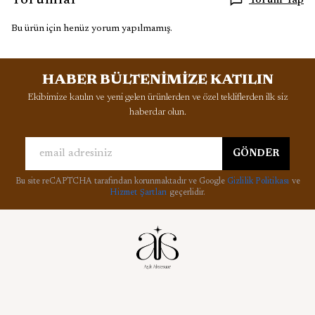
Yorumlar
Yorum Yap
Bu ürün için henüz yorum yapılmamış.
HABER BÜLTENİMİZE KATILIN
Ekibimize katılın ve yeni gelen ürünlerden ve özel tekliflerden ilk siz
haberdar olun.
GÖNDER
Bu site reCAPTCHA tarafından korunmaktadır ve Google
Gizlilik Politikası
ve
Hizmet Şartları
geçerlidir.
Kurumsal