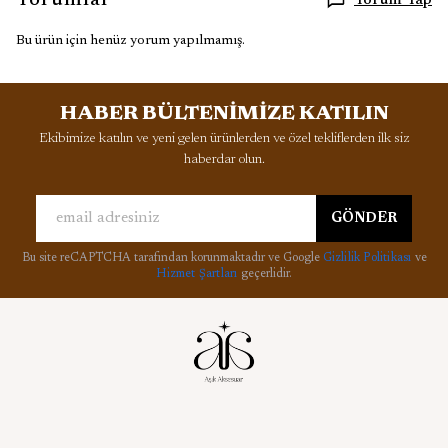
Yorumlar
Yorum Yap
Bu ürün için henüz yorum yapılmamış.
HABER BÜLTENİMİZE KATILIN
Ekibimize katılın ve yeni gelen ürünlerden ve özel tekliflerden ilk siz
haberdar olun.
GÖNDER
Bu site reCAPTCHA tarafından korunmaktadır ve Google
Gizlilik Politikası
ve
Hizmet Şartları
geçerlidir.
Kurumsal