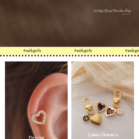
#asikgirls
#asikgirls
#asikgirls
Çanta Charmı x
Piercing