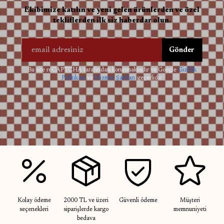
Ekibimize katılın ve yeni gelen ürünlerden ve özel
tekliflerden ilk siz haberdar olun.
Gönder
Bu site reCAPTCHA tarafından korunmaktadır ve Google
Gizlilik
Politikası
ve
Hizmet Şartları
geçerlidir.
Kolay ödeme
2000 TL ve üzeri
Güvenli ödeme
Müşteri
seçenekleri
siparişlerde kargo
memnuniyeti
bedava