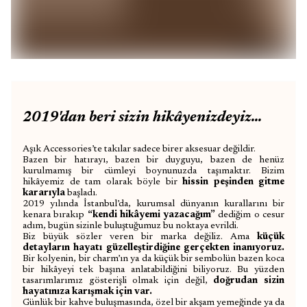
2019'dan beri sizin hikâyenizdeyiz...
Aşık Accessories’te takılar sadece birer aksesuar değildir.
Bazen bir hatırayı, bazen bir duyguyu, bazen de henüz
kurulmamış bir cümleyi boynunuzda taşımaktır. Bizim
hikâyemiz de tam olarak böyle bi
r
hissin peşinden gitme
kararıyla
başladı
.
2019 yılında İstanbul’da, kurumsal dünyanın kurallarını bir
kenara bırakıp
“kendi hikâyemi yazacağım”
dediğim o cesur
adım, bugün sizinle buluştuğumuz bu noktaya evrildi.
Biz büyük sözler veren bir marka değiliz. Ama
küçük
detayların hayatı güzelleştirdiğine gerçekten inanıyoruz.
Bir kolyenin, bir charm’ın ya da küçük bir sembolün bazen koca
bir hikâyeyi tek başına anlatabildiğini biliyoruz. Bu yüzden
tasarımlarımız gösterişli olmak için değil,
doğrudan sizin
hayatınıza karışmak için var.
Günlük bir kahve buluşmasında, özel bir akşam yemeğinde ya da