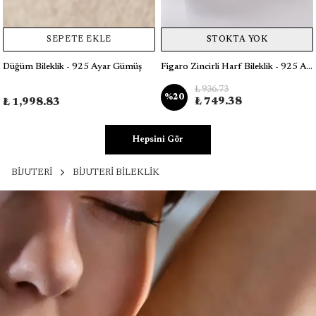
SEPETE EKLE
STOKTA YOK
Düğüm Bileklik - 925 Ayar Gümüş
Figaro Zincirli Harf Bileklik - 925 Ayar Gümüş - Tek Adet
₺ 936.73
%
20
₺ 749.38
₺ 1,998.83
Hepsini Gör
BİJUTERİ
BİJUTERİ BİLEKLİK