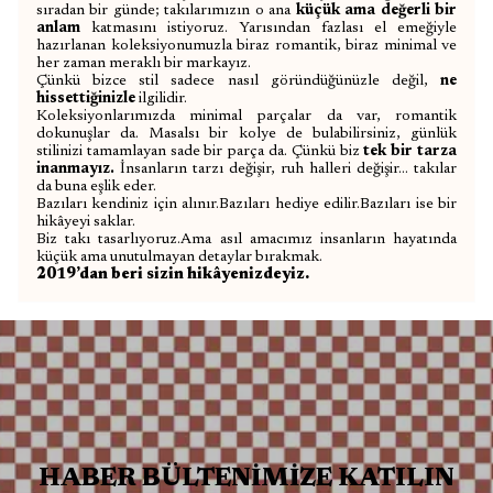
sıradan bir günde; takılarımızın o ana
küçük ama değerli bir
anlam
katmasını istiyoruz.
Yarısından fazlası
el emeğiyle
hazırlanan koleksiyonumuzla
biraz romantik, biraz minimal ve
her zaman meraklı
bir markayız.
Çünkü bizce stil sadece nasıl göründüğünüzle değil,
ne
hissettiğinizle
ilgilidir.
Koleksiyonlarımızda minimal parçalar da var, romantik
dokunuşlar da. Masalsı bir kolye de bulabilirsiniz, günlük
stilinizi tamamlayan sade bir parça da.
Çünkü biz
tek bir tarza
inanmayız.
İnsanların tarzı değişir, ruh halleri değişir… takılar
da buna eşlik eder.
Bazıları kendiniz için alınır.
Bazıları hediye edilir.
Bazıları ise bir
hikâyeyi saklar.
Biz takı tasarlıyoruz.
Ama asıl amacımız
insanların hayatında
küçük ama unutulmayan detaylar bırakmak.
2019’dan beri sizin hikâyenizdeyiz.
HABER BÜLTENİMİZE KATILIN