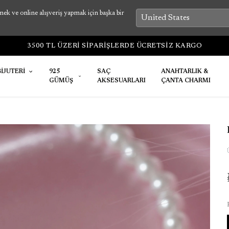
k ve online alışveriş yapmak için başka bir
1-7 İŞ GÜNÜNDE ÜRÜNLER KARGOYA TESLİM EDİ
BİJUTERİ
925
SAÇ
ANAHTARLIK &
GÜMÜŞ
AKSESUARLARI
ÇANTA CHARMI