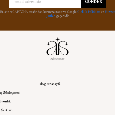
GÖNDER
Bu site reCAPTCHA tarafından korunmaktadır ve Google
Gizlilik Politikası
ve
Hizmet
Şartları
geçerlidir.
l
Aşık Aksesuar Blog
Blog Anasayfa
ış Sözleşmesi
Güvenlik
 Şartları