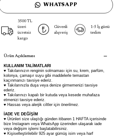
WHATSAPP
3500 TL
üzeri
Güvenli
1-5 İş günü
ücretsiz
alışveriş
teslim
kargo
Ürün Açıklaması
KULLANIM TALİMATLARI
♥ Takılarınızın renginin solmaması için su, krem, parfüm,
kolonya, çamaşır suyu gibi maddelerle temastan
kaçınmanızı tavsiye ederiz.
♥ Takılarınızla duşa veya denize girmemenizi tavsiye
ederiz.
♥ Takılarınızı kapalı bir kutuda veya kesede muhafaza
etmenizi tavsiye ederiz.
♥ Hassas veya alerjik ciltler için önerilmez.
İADE VE DEĞİŞİM
♥ Ürünleri size ulaştığı günden itibaren 1 HAFTA içerisinde
bize Instagram veya WhatsApp üzerinden ulaşarak iade
veya değişim işlemi başlatabilirsiniz.
♥ Kişiselleştirilebilir 925 ayar gümüş isim veya harf