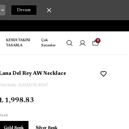
Devam
LİR.
KENDİ TAKINI
Çok
0
TASARLA
Satanlar
Lana Del Rey AW Necklace
Ürün Kodu
:
GLMZ2578_80247
₺ 1,998.83
Renk
Gold Renk
Silver Renk