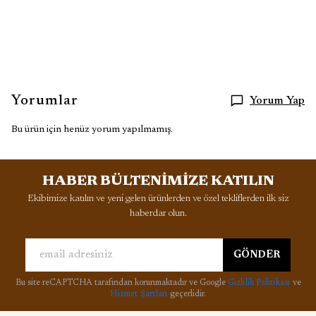
Yorumlar
Yorum Yap
Bu ürün için henüz yorum yapılmamış.
HABER BÜLTENİMİZE KATILIN
Ekibimize katılın ve yeni gelen ürünlerden ve özel tekliflerden ilk siz
haberdar olun.
GÖNDER
Bu site reCAPTCHA tarafından korunmaktadır ve Google
Gizlilik Politikası
ve
Hizmet Şartları
geçerlidir.