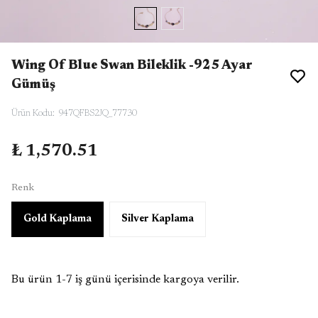
Wing Of Blue Swan Bileklik -925 Ayar
Gümüş
Ürün Kodu
:
947QFBS2JQ_77730
₺ 1,570.51
Renk
Gold Kaplama
Silver Kaplama
Bu ürün 1-7 iş günü içerisinde kargoya verilir.