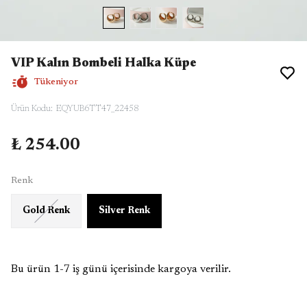
VIP Kalın Bombeli Halka Küpe
Tükeniyor
Ürün Kodu
:
EQYUB6TT47_22458
₺ 254.00
Renk
Gold Renk
Silver Renk
Bu ürün 1-7 iş günü içerisinde kargoya verilir.