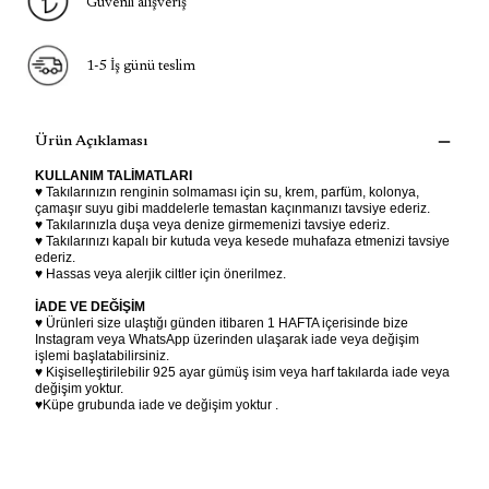
Güvenli alışveriş
1-5 İş günü teslim
Ürün Açıklaması
KULLANIM TALİMATLARI
♥ Takılarınızın renginin solmaması için su, krem, parfüm, kolonya,
çamaşır suyu gibi maddelerle temastan kaçınmanızı tavsiye ederiz.
♥ Takılarınızla duşa veya denize girmemenizi tavsiye ederiz.
♥ Takılarınızı kapalı bir kutuda veya kesede muhafaza etmenizi tavsiye
ederiz.
♥ Hassas veya alerjik ciltler için önerilmez.
İADE VE DEĞİŞİM
♥ Ürünleri size ulaştığı günden itibaren 1 HAFTA içerisinde bize
Instagram veya WhatsApp üzerinden ulaşarak iade veya değişim
işlemi başlatabilirsiniz.
♥ Kişiselleştirilebilir 925 ayar gümüş isim veya harf takılarda iade veya
değişim yoktur.
♥Küpe grubunda iade ve değişim yoktur .