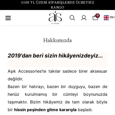
3500 TL ÜZERİ SİPARİŞLERDE ÜCRETSİZ
KARGO
0
EN
-
Hakkımızda
2019'dan beri sizin hikâyenizdeyiz...
Aşık Accessories’te takılar sadece birer aksesuar
değildir.
Bazen bir hatırayı, bazen bir duyguyu, bazen de
henüz kurulmamış bir cümleyi boynunuzda
taşımaktır. Bizim hikâyemiz de tam olarak böyle
bi
r
hissin peşinden gitme kararıyla
başladı
.