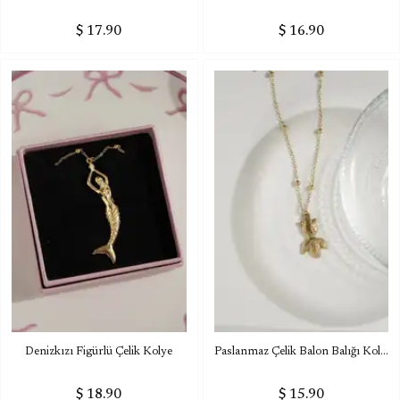
$ 17.90
$ 16.90
Denizkızı Figürlü Çelik Kolye
Paslanmaz Çelik Balon Balığı Kolye
$ 18.90
$ 15.90