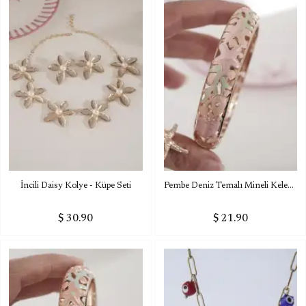
İncili Daisy Kolye - Küpe Seti
Pembe Deniz Temalı Mineli Kelepçe Bileklik
$ 30.90
$ 21.90