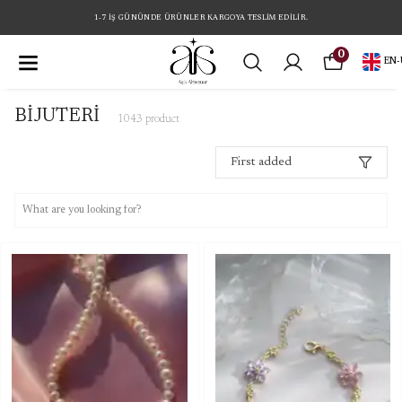
3500 TL ÜZERİ SİPARİŞLERDE ÜCRETSİZ
KARGO
0
EN
-
BİJUTERİ
1043
product
First added