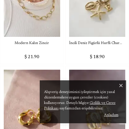
Modern Kalın Zincir
İncili Deniz Figürlü Harfli Charm Kolye
$ 21.90
$ 18.90
Alışveriş deneyiminizi iyileştirmek için yasal
düzenlemelere uygun çerezler (cookies)
kullanıyoruz. Detaylı bilgiye
Gizlilik ve Çerez
Politikası
sayfamızdan erişebilirsiniz.
Anladım