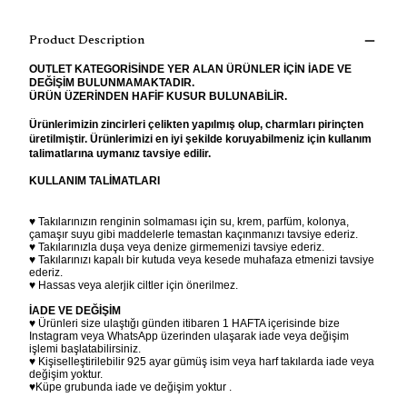
Product Description
OUTLET KATEGORİSİNDE YER ALAN ÜRÜNLER İÇİN İADE VE
DEĞİŞİM BULUNMAMAKTADIR.
ÜRÜN ÜZERİNDEN HAFİF KUSUR BULUNABİLİR.
Ürünlerimizin zincirleri çelikten yapılmış olup, charmları pirinçten
üretilmiştir. Ürünlerimizi en iyi şekilde koruyabilmeniz için kullanım
talimatlarına uymanız tavsiye edilir.
KULLANIM TALİMATLARI
♥ Takılarınızın renginin solmaması için su, krem, parfüm, kolonya,
çamaşır suyu gibi maddelerle temastan kaçınmanızı tavsiye ederiz.
♥ Takılarınızla duşa veya denize girmemenizi tavsiye ederiz.
♥ Takılarınızı kapalı bir kutuda veya kesede muhafaza etmenizi tavsiye
ederiz.
♥ Hassas veya alerjik ciltler için önerilmez.
İADE VE DEĞİŞİM
♥ Ürünleri size ulaştığı günden itibaren 1 HAFTA içerisinde bize
Instagram veya WhatsApp üzerinden ulaşarak iade veya değişim
işlemi başlatabilirsiniz.
♥ Kişiselleştirilebilir 925 ayar gümüş isim veya harf takılarda iade veya
değişim yoktur.
♥Küpe grubunda iade ve değişim yoktur .