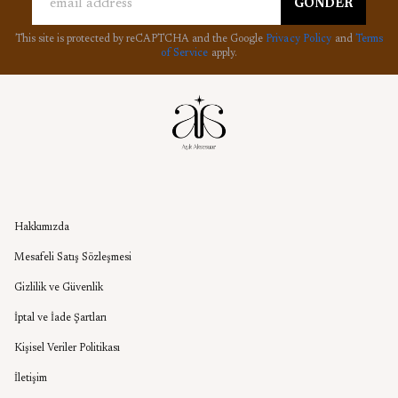
GÖNDER
This site is protected by reCAPTCHA and the Google
Privacy Policy
and
Terms
of Service
apply.
Kurumsal
Hakkımızda
Mesafeli Satış Sözleşmesi
Gizlilik ve Güvenlik
İptal ve İade Şartları
Kişisel Veriler Politikası
İletişim