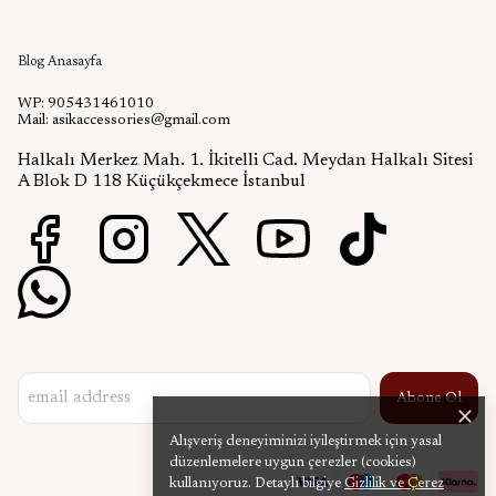
Aşık Aksesuar Blog
Blog Anasayfa
WP: 905431461010
Mail:
asikaccessories@gmail.com
Halkalı Merkez Mah. 1. İkitelli Cad. Meydan Halkalı Sitesi
A Blok D 118 Küçükçekmece İstanbul
Abone Ol
Alışveriş deneyiminizi iyileştirmek için yasal
düzenlemelere uygun çerezler (cookies)
kullanıyoruz. Detaylı bilgiye
Gizlilik ve Çerez