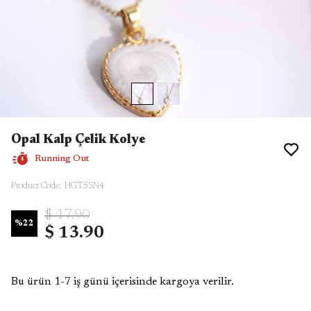
Opal Kalp Çelik Kolye
Running Out
Product Code
:
HGT5SN4
$ 17.90
%
22
$ 13.90
Bu ürün 1-7 iş günü içerisinde kargoya verilir.