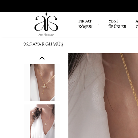
3500 TL ÜZERİ SİPARİŞLERDE ÜC
FIRSAT
YENİ
A
KÖŞESİ
ÜRÜNLER
C
925 AYAR GÜMÜŞ