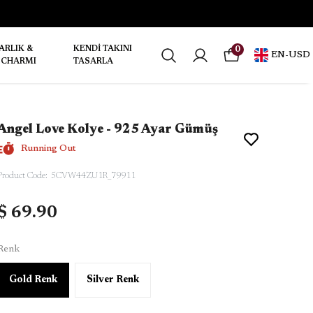
ARLIK &
KENDİ TAKINI
0
EN
-
USD
 CHARMI
TASARLA
Angel Love Kolye - 925 Ayar Gümüş
Running Out
Product Code
:
5CVW44ZU1R_79911
$ 69.90
Renk
Gold Renk
Silver Renk