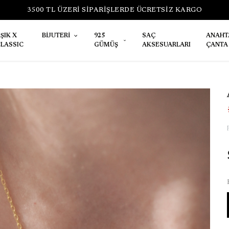
RETSİZ KARGO
ŞIK X
BİJUTERİ
925
SAÇ
ANAHT
LASSIC
GÜMÜŞ
AKSESUARLARI
ÇANTA