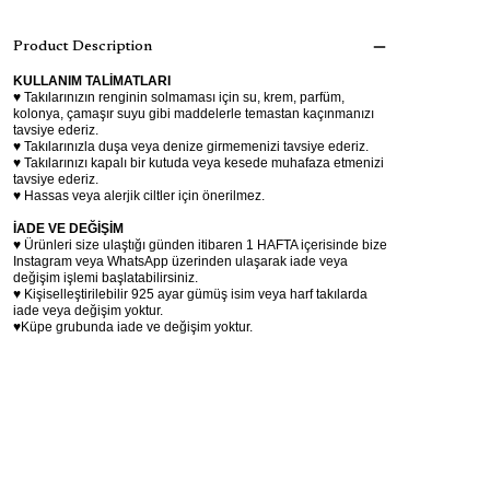
Product Description
KULLANIM TALİMATLARI
♥ Takılarınızın renginin solmaması için su, krem, parfüm,
kolonya, çamaşır suyu gibi maddelerle temastan kaçınmanızı
tavsiye ederiz.
♥ Takılarınızla duşa veya denize girmemenizi tavsiye ederiz.
♥ Takılarınızı kapalı bir kutuda veya kesede muhafaza etmenizi
tavsiye ederiz.
♥ Hassas veya alerjik ciltler için önerilmez.
İADE VE DEĞİŞİM
♥ Ürünleri size ulaştığı günden itibaren 1 HAFTA içerisinde bize
Instagram veya WhatsApp üzerinden ulaşarak iade veya
değişim işlemi başlatabilirsiniz.
♥ Kişiselleştirilebilir 925 ayar gümüş isim veya harf takılarda
iade veya değişim yoktur.
♥Küpe grubunda iade ve değişim yoktur.