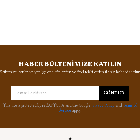
HABER BÜLTENİMİZE KATILIN
Ekibimize katılın ve yeni gelen ürünlerden ve özel tekliflerden ilk siz haberdar olun
GÖNDER
This site is protected by reCAPTCHA and the Google
Privacy Policy
and
Terms of
Service
apply.