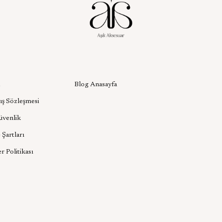
l
Aşık Aksesuar Blog
Blog Anasayfa
ış Sözleşmesi
Güvenlik
 Şartları
er Politikası