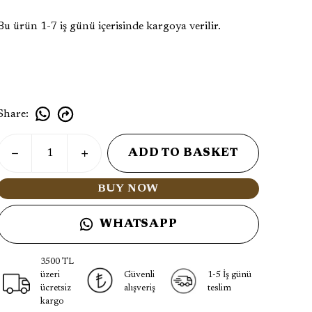
Bu ürün 1-7 iş günü içerisinde kargoya verilir.
Share
:
ADD TO BASKET
BUY NOW
WHATSAPP
3500 TL
üzeri
Güvenli
1-5 İş günü
ücretsiz
alışveriş
teslim
kargo