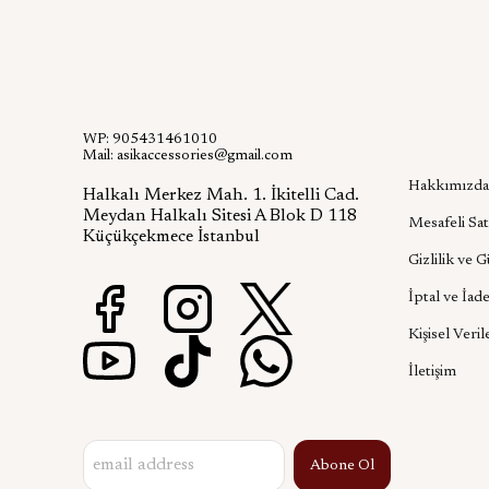
WP: 905431461010
Kurumsa
Mail:
asikaccessories@gmail.com
Hakkımızda
Halkalı Merkez Mah. 1. İkitelli Cad.
Meydan Halkalı Sitesi A Blok D 118
Mesafeli Sat
Küçükçekmece İstanbul
Gizlilik ve 
İptal ve İade
Kişisel Veril
İletişim
Abone Ol