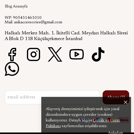
Blog Anasayfa
WP: 905431461010
Mail:
asikaccessories@gmail.com
Halkalı Merkez Mah. 1. İkitelli Cad. Meydan Halkalı Sitesi
A Blok D 118 Küçükçekmece İstanbul
Abone Ol
Alışveriş deneyiminizi iyileştirmek için yasal
düzenlemelere uygun çerezler (cookies)
kullanıyoruz. Detaylı bilgiye
Gizlilik ve Çerez
Politikası
sayfamızdan erişebilirsiniz.
Anladım