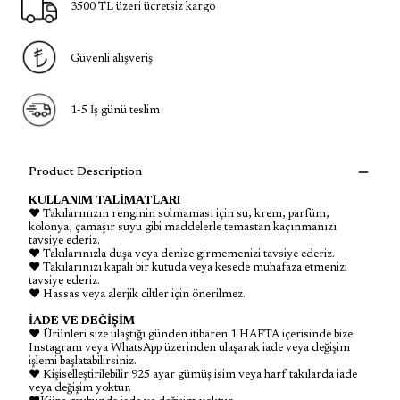
3500 TL üzeri ücretsiz kargo
Güvenli alışveriş
1-5 İş günü teslim
Product Description
KULLANIM TALİMATLARI
♥ Takılarınızın renginin solmaması için su, krem, parfüm,
kolonya, çamaşır suyu gibi maddelerle temastan kaçınmanızı
tavsiye ederiz.
♥ Takılarınızla duşa veya denize girmemenizi tavsiye ederiz.
♥ Takılarınızı kapalı bir kutuda veya kesede muhafaza etmenizi
tavsiye ederiz.
♥ Hassas veya alerjik ciltler için önerilmez.
İADE VE DEĞİŞİM
♥ Ürünleri size ulaştığı günden itibaren 1 HAFTA içerisinde bize
Instagram veya WhatsApp üzerinden ulaşarak iade veya değişim
işlemi başlatabilirsiniz.
♥ Kişiselleştirilebilir 925 ayar gümüş isim veya harf takılarda iade
veya değişim yoktur.