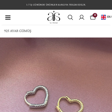
1-7 İŞ GÜNÜNDE ÜRÜNLER KARGOYA TESLİM EDİLİR.
0
EN
-
925 AYAR GÜMÜŞ