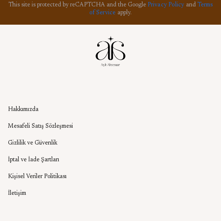
This site is protected by reCAPTCHA and the Google
Privacy Policy
and
Terms
of Service
apply.
Kurumsal
Hakkımızda
Mesafeli Satış Sözleşmesi
Gizlilik ve Güvenlik
İptal ve İade Şartları
Kişisel Veriler Politikası
İletişim
Aşık Aksesuar Blog