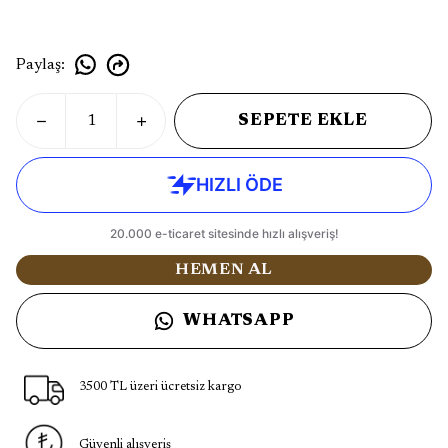
Paylaş
:
SEPETE EKLE
HEMEN AL
WHATSAPP
3500 TL üzeri ücretsiz kargo
Güvenli alışveriş