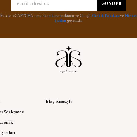
GÖNDER
Bu site reCAPTCHA tarafından korunmaktadır ve Google
Gizlilik Politikası
ve
Hizmet
Şartları
geçerlidir.
l
Aşık Aksesuar Blog
Blog Anasayfa
ış Sözleşmesi
Güvenlik
 Şartları