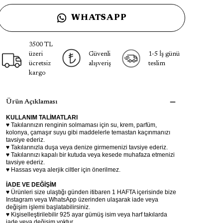
WHATSAPP
3500 TL
üzeri
Güvenli
1-5 İş günü
ücretsiz
alışveriş
teslim
kargo
Ürün Açıklaması
KULLANIM TALİMATLARI
♥ Takılarınızın renginin solmaması için su, krem, parfüm,
kolonya, çamaşır suyu gibi maddelerle temastan kaçınmanızı
tavsiye ederiz.
♥ Takılarınızla duşa veya denize girmemenizi tavsiye ederiz.
♥ Takılarınızı kapalı bir kutuda veya kesede muhafaza etmenizi
tavsiye ederiz.
♥ Hassas veya alerjik ciltler için önerilmez.
İADE VE DEĞİŞİM
♥ Ürünleri size ulaştığı günden itibaren 1 HAFTA içerisinde bize
Instagram veya WhatsApp üzerinden ulaşarak iade veya
değişim işlemi başlatabilirsiniz.
♥ Kişiselleştirilebilir 925 ayar gümüş isim veya harf takılarda
iade veya değişim yoktur.