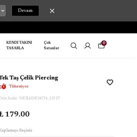
Devam
1-7 İŞ GÜNÜNDE ÜRÜNLER KARGOYA TES
KENDİ TAKINI
Çok
0
TASARLA
Satanlar
Tek Taş Çelik Piercing
Tükeniyor
Ürün Kodu
:
WE3LHMG4574_13517
₺ 179.00
Kaplamayı Seçiniz