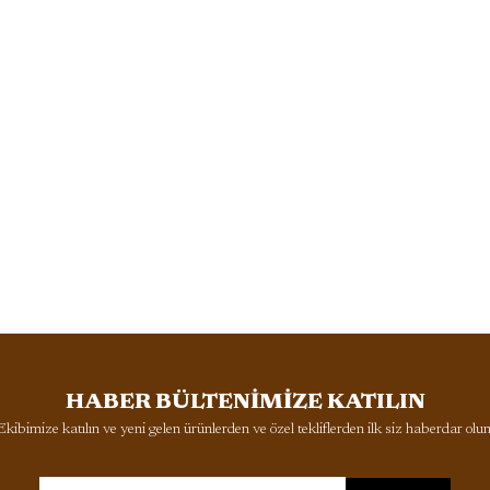
HABER BÜLTENİMİZE KATILIN
Ekibimize katılın ve yeni gelen ürünlerden ve özel tekliflerden ilk siz haberdar olun