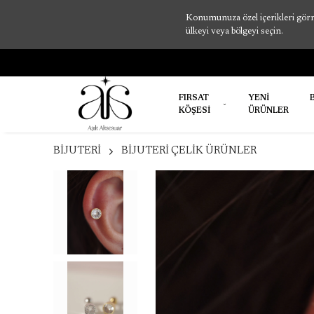
Konumunuza özel içerikleri görme
ülkeyi veya bölgeyi seçin.
SİZ KARGO
FIRSAT
YENİ
KÖŞESİ
ÜRÜNLER
BİJUTERİ
BİJUTERİ ÇELİK ÜRÜNLER