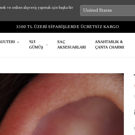
k ve online alışveriş yapmak için başka bir
BİJUTERİ
925
SAÇ
ANAHTARLIK &
GÜMÜŞ
AKSESUARLARI
ÇANTA CHARMI