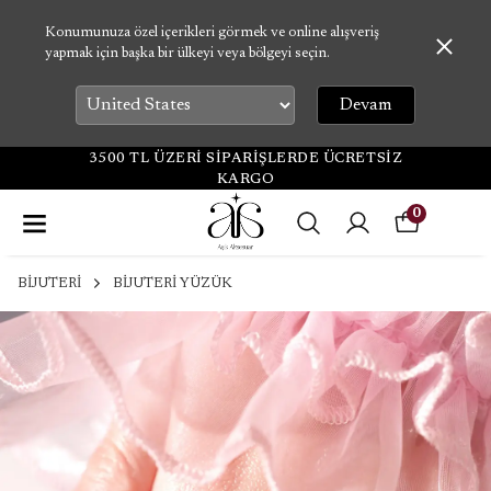
Konumunuza özel içerikleri görmek ve online alışveriş
yapmak için başka bir ülkeyi veya bölgeyi seçin.
Devam
3500 TL ÜZERİ SİPARİŞLERDE ÜCRETSİZ
KARGO
0
BİJUTERİ
BİJUTERİ YÜZÜK