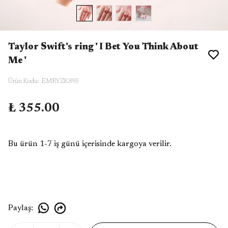
Taylor Swift's ring ' I Bet You Think About
Me '
Ürün Kodu
:
EMRYZK895
₺ 355.00
Bu ürün 1-7 iş günü içerisinde kargoya verilir.
Paylaş
: