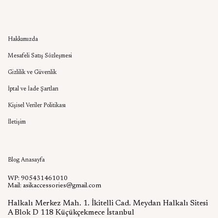
Kurumsal
Hakkımızda
Mesafeli Satış Sözleşmesi
Gizlilik ve Güvenlik
İptal ve İade Şartları
Kişisel Veriler Politikası
İletişim
Aşık Aksesuar Blog
Blog Anasayfa
WP: 905431461010
Mail:
asikaccessories@gmail.com
Halkalı Merkez Mah. 1. İkitelli Cad. Meydan Halkalı Sitesi
A Blok D 118 Küçükçekmece İstanbul