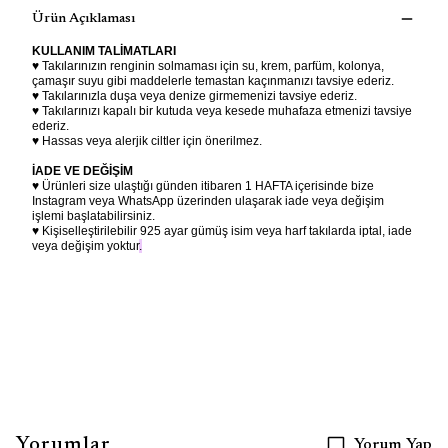
Ürün Açıklaması
KULLANIM TALİMATLARI
♥ Takılarınızın renginin solmaması için su, krem, parfüm, kolonya,
çamaşır suyu gibi maddelerle temastan kaçınmanızı tavsiye ederiz.
♥ Takılarınızla duşa veya denize girmemenizi tavsiye ederiz.
♥ Takılarınızı kapalı bir kutuda veya kesede muhafaza etmenizi tavsiye
ederiz.
♥ Hassas veya alerjik ciltler için önerilmez.
İADE VE DEĞİŞİM
♥ Ürünleri size ulaştığı günden itibaren 1 HAFTA içerisinde bize
Instagram veya WhatsApp üzerinden ulaşarak iade veya değişim
işlemi başlatabilirsiniz.
♥ Kişiselleştirilebilir 925 ayar gümüş isim veya harf takılarda iptal, iade
veya değişim yoktur
.
Yorumlar
Yorum Yap