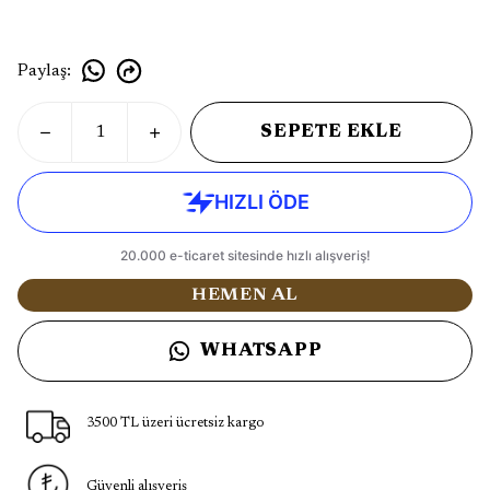
Paylaş
:
SEPETE EKLE
HEMEN AL
WHATSAPP
3500 TL üzeri ücretsiz kargo
Güvenli alışveriş