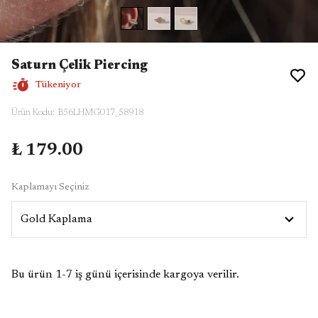
Saturn Çelik Piercing
Tükeniyor
Ürün Kodu
:
B56LHMG017_58918
₺ 179.00
Kaplamayı Seçiniz
Bu ürün 1-7 iş günü içerisinde kargoya verilir.