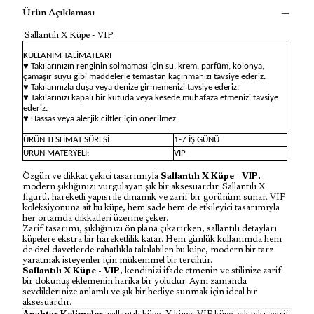
Ürün Açıklaması
Sallantılı X Küpe - VIP
KULLANIM TALİMATLARI
♥ Takılarınızın renginin solmaması için su, krem, parfüm, kolonya,
çamaşır suyu gibi maddelerle temastan kaçınmanızı tavsiye ederiz.
♥ Takılarınızla duşa veya denize girmemenizi tavsiye ederiz.
♥ Takılarınızı kapalı bir kutuda veya kesede muhafaza etmenizi tavsiye
ederiz.
♥ Hassas veya alerjik ciltler için önerilmez.
ÜRÜN TESLİMAT SÜRESİ
1-7 İŞ GÜNÜ
ÜRÜN MATERYELİ:
VIP
Özgün ve dikkat çekici tasarımıyla
Sallantılı X Küpe - VIP
,
modern şıklığınızı vurgulayan şık bir aksesuardır. Sallantılı X
figürü, hareketli yapısı ile dinamik ve zarif bir görünüm sunar. VIP
koleksiyonuna ait bu küpe, hem sade hem de etkileyici tasarımıyla
her ortamda dikkatleri üzerine çeker.
Zarif tasarımı, şıklığınızı ön plana çıkarırken, sallantılı detayları
küpelere ekstra bir hareketlilik katar. Hem günlük kullanımda hem
de özel davetlerde rahatlıkla takılabilen bu küpe, modern bir tarz
yaratmak isteyenler için mükemmel bir tercihtir.
Sallantılı X Küpe - VIP
, kendinizi ifade etmenin ve stilinize zarif
bir dokunuş eklemenin harika bir yoludur. Aynı zamanda
sevdiklerinize anlamlı ve şık bir hediye sunmak için ideal bir
aksesuardır.