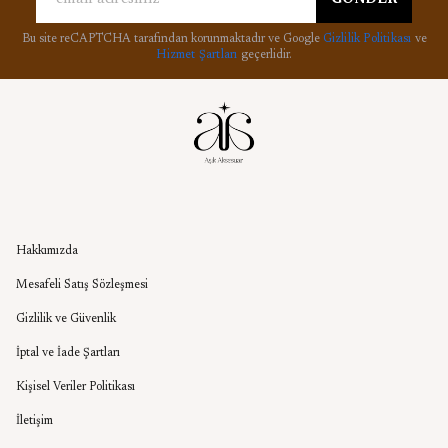
GÖNDER
Bu site reCAPTCHA tarafından korunmaktadır ve Google
Gizlilik Politikası
ve
Hizmet Şartları
geçerlidir.
Kurumsal
Hakkımızda
Mesafeli Satış Sözleşmesi
Gizlilik ve Güvenlik
İptal ve İade Şartları
Kişisel Veriler Politikası
İletişim