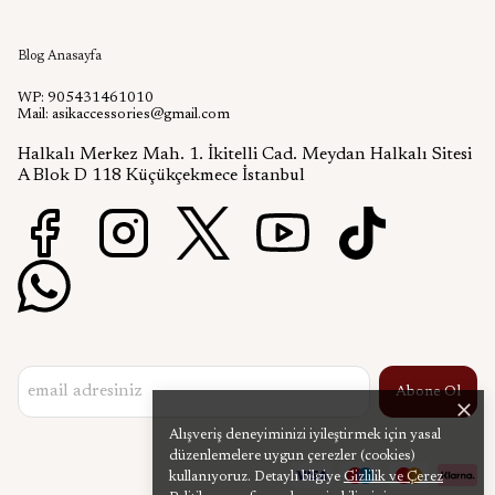
Aşık Aksesuar Blog
Blog Anasayfa
WP: 905431461010
Mail:
asikaccessories@gmail.com
Halkalı Merkez Mah. 1. İkitelli Cad. Meydan Halkalı Sitesi
A Blok D 118 Küçükçekmece İstanbul
Abone Ol
Alışveriş deneyiminizi iyileştirmek için yasal
düzenlemelere uygun çerezler (cookies)
kullanıyoruz. Detaylı bilgiye
Gizlilik ve Çerez