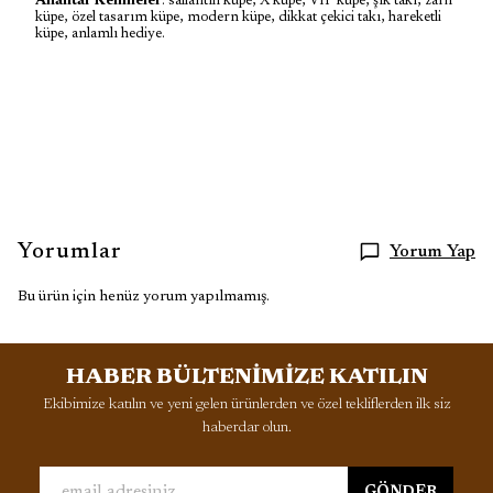
Anahtar Kelimeler
: sallantılı küpe, X küpe, VIP küpe, şık takı, zarif
küpe, özel tasarım küpe, modern küpe, dikkat çekici takı, hareketli
küpe, anlamlı hediye.
Yorumlar
Yorum Yap
Bu ürün için henüz yorum yapılmamış.
HABER BÜLTENİMİZE KATILIN
Ekibimize katılın ve yeni gelen ürünlerden ve özel tekliflerden ilk siz
haberdar olun.