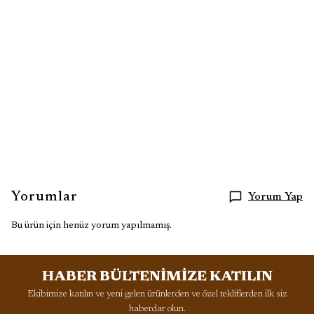
Doğal ve eğlenceli tasarımıyla stilinize canlılık katar.
Anahtar Kelimeler:
çelik balık kolye, renkli desenli kolye, deniz temalı kolye, paslanmaz
çelik kolye, zarif kadın kolye, modern tasarım kolye, balık figürlü
takı, dikkat çekici çelik kolye, yazlık kadın kolye, enerjik charm
kolye
Yorumlar
Yorum Yap
Bu ürün için henüz yorum yapılmamış.
HABER BÜLTENİMİZE KATILIN
Ekibimize katılın ve yeni gelen ürünlerden ve özel tekliflerden ilk siz
haberdar olun.