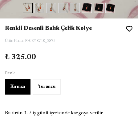
Renkli Desenli Balık Çelik Kolye
Ürün Kodu
:
FHJSY874K_5875
₺ 325.00
Renk
Kırmızı
Turuncu
Bu ürün 1-7 iş günü içerisinde kargoya verilir.