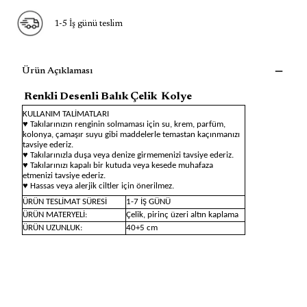
1-5 İş günü teslim
Ürün Açıklaması
Renkli Desenli Balık Çelik Kolye
KULLANIM TALİMATLARI
♥ Takılarınızın renginin solmaması için su, krem, parfüm,
kolonya, çamaşır suyu gibi maddelerle temastan kaçınmanızı
tavsiye ederiz.
♥ Takılarınızla duşa veya denize girmemenizi tavsiye ederiz.
♥ Takılarınızı kapalı bir kutuda veya kesede muhafaza
etmenizi tavsiye ederiz.
♥ Hassas veya alerjik ciltler için önerilmez.
ÜRÜN TESLİMAT SÜRESİ
1-7 İŞ GÜNÜ
ÜRÜN MATERYELİ:
Çelik, pirinç üzeri altın kaplama
ÜRÜN UZUNLUK:
40+5 cm
SEO Açıklaması:
Çelik Renkli Desenli Balık Kolye, denizden ilham alan enerjik ve
modern bir tasarımdır. Dayanıklı çelik yapısı sayesinde uzun
ömürlüdür ve kararmaya karşı dirençlidir. Renkli desenlerle
süslenmiş balık figürü, kolyeye hem özgün hem de dikkat çekici bir
görünüm kazandırır. 40+5 cm ayarlanabilir zinciri sayesinde günlük
kombinlerden yaz tatili stillerine kadar her stile kolayca uyum sağlar.