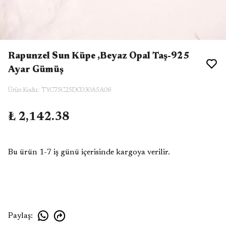
Rapunzel Sun Küpe ,Beyaz Opal Taş-925
Ayar Gümüş
Ürün Kodu
:
TYC75C25DC030A5A08
₺ 2,142.38
Bu ürün 1-7 iş günü içerisinde kargoya verilir.
Paylaş
: