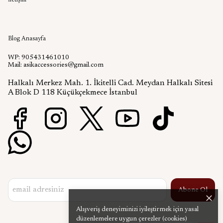
İletişim
Aşık Aksesuar Blog
Blog Anasayfa
WP: 905431461010
Mail:
asikaccessories@gmail.com
Halkalı Merkez Mah. 1. İkitelli Cad. Meydan Halkalı Sitesi
A Blok D 118 Küçükçekmece İstanbul
Abone Ol
Alışveriş deneyiminizi iyileştirmek için yasal
düzenlemelere uygun çerezler (cookies)