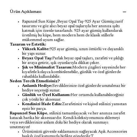
Ürün Açıklaması
Rapunzel Sun Küpe ,Beyaz Opal Taş-925 Ayar Gümüş;zarif
tasarımı ve göz alıcı beyaz opal taşlarıyla her anınıza ışıltı
katmak için özenle tasarlandı. 925 ayar gümüş kullanılarak
üretilmiş bu küpe, hem modern hem de klasik stillerle
mükemmel uyum sağlar.
Tasarım ve Estetik:
Yüksek Kalite:
925 ayar gümüş, uzun ömürlü ve dayanıklı
bir yapı sunar.
Beyaz Opal Taş:
Parlak beyaz opal taşları, zarafeti ve şıklığı
bir araya getirir, ışık oyunlarıyla dikkat çeker.
Şık ve Minimalist Tasarım:
Modern çizgileri sayesinde her
kıyafetle kolayca kombinlenebilir, günlük ve özel günlerde
rahatlıkla kullanılabilir.
Neden Tercih Etmelisiniz?
Anlamlı Hediye:
Sevdiklerinize özel günlerde unutulmaz bir
hediye seçeneği sunar.
Günlük ve Özel Kullanım:
Her ortamda kullanabileceğiniz
çok yönlü bir aksesuar.
Kendinizi İfade Edin:
Zarafetinizi ve kişisel stilinizi yansıtan
eşsiz bir parça.
Rapunzel Sun Küpe
, stilinizi tamamlayacak ve her anınıza zarafet
katacak harika bir aksesuardır. Kendi koleksiyonunuza eklemeyi
veya sevdiklerinize anlam dolu bir hediye olarak sunmayı
unutmayın!
Ürününüzü güvenle saklamanızı sağlayacak Aşık Accessories
baskılı özel kutumuzla birlikte gönderilir.T