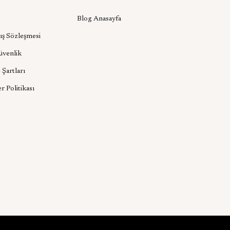
l
Aşık Aksesuar Blog
Blog Anasayfa
ış Sözleşmesi
Güvenlik
 Şartları
er Politikası