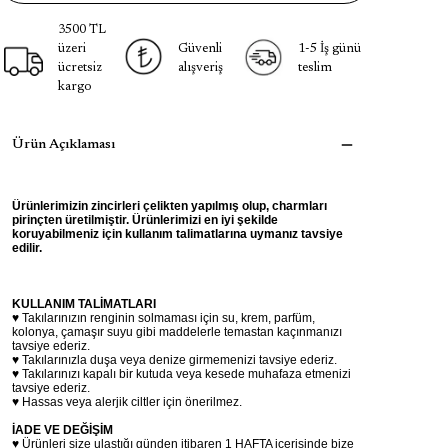
3500 TL
üzeri
Güvenli
1-5 İş günü
ücretsiz
alışveriş
teslim
kargo
Ürün Açıklaması
Ürünlerimizin zincirleri çelikten yapılmış olup, charmları
pirinçten üretilmiştir. Ürünlerimizi en iyi şekilde
koruyabilmeniz için kullanım talimatlarına uymanız tavsiye
edilir.
KULLANIM TALİMATLARI
♥ Takılarınızın renginin solmaması için su, krem, parfüm,
kolonya, çamaşır suyu gibi maddelerle temastan kaçınmanızı
tavsiye ederiz.
♥ Takılarınızla duşa veya denize girmemenizi tavsiye ederiz.
♥ Takılarınızı kapalı bir kutuda veya kesede muhafaza etmenizi
tavsiye ederiz.
♥ Hassas veya alerjik ciltler için önerilmez.
İADE VE DEĞİŞİM
♥ Ürünleri size ulaştığı günden itibaren 1 HAFTA içerisinde bize