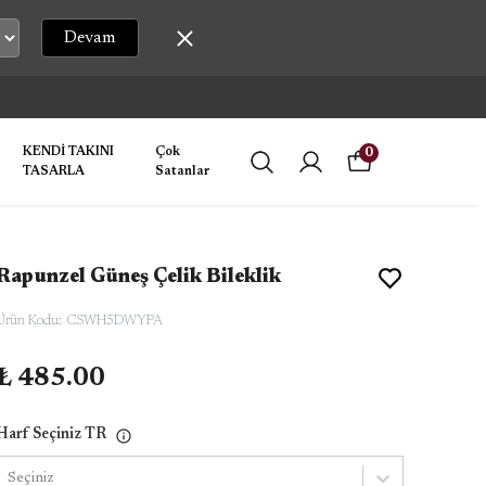
Devam
KENDİ TAKINI
Çok
0
TASARLA
Satanlar
Rapunzel Güneş Çelik Bileklik
Ürün Kodu
:
CSWH5DWYPA
₺ 485.00
Harf Seçiniz TR
Seçiniz