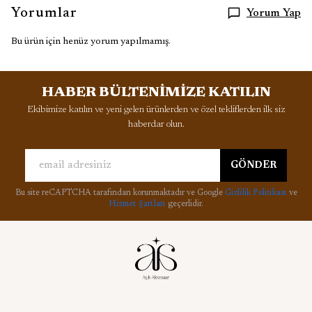
Yorumlar
Yorum Yap
Bu ürün için henüz yorum yapılmamış.
HABER BÜLTENİMİZE KATILIN
Ekibimize katılın ve yeni gelen ürünlerden ve özel tekliflerden ilk siz
haberdar olun.
GÖNDER
Bu site reCAPTCHA tarafından korunmaktadır ve Google
Gizlilik Politikası
ve
Hizmet Şartları
geçerlidir.