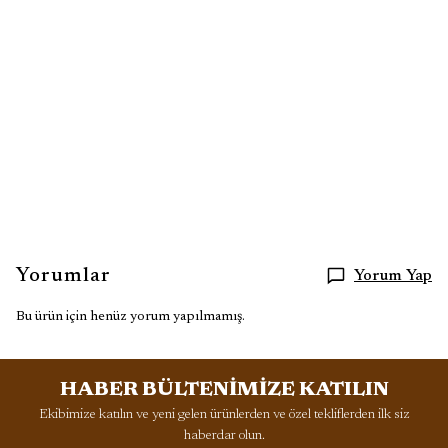
prenses annika
prenses annika pegasusun sihri
barbie yüzük
pegasus
hediye
hediye yüzük
Yorumlar
Yorum Yap
Bu ürün için henüz yorum yapılmamış.
HABER BÜLTENİMİZE KATILIN
Ekibimize katılın ve yeni gelen ürünlerden ve özel tekliflerden ilk siz
haberdar olun.