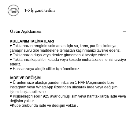
1-5 İş günü teslim
Ürün Açıklaması
KULLANIM TALİMATLARI
♥ Takılarınızın renginin solmaması için su, krem, parfüm, kolonya,
çamaşır suyu gibi maddelerle temastan kaçınmanızı tavsiye ederiz.
♥ Takılarınızla duşa veya denize girmemenizi tavsiye ederiz.
♥ Takılarınızı kapalı bir kutuda veya kesede muhafaza etmenizi tavsiye
ederiz.
♥ Hassas veya alerjik ciltler için önerilmez.
İADE VE DEĞİŞİM
♥ Ürünleri size ulaştığı günden itibaren 1 HAFTA içerisinde bize
Instagram veya WhatsApp üzerinden ulaşarak iade veya değişim
işlemi başlatabilirsiniz.
♥ Kişiselleştirilebilir 925 ayar gümüş isim veya harf takılarda iade veya
değişim yoktur.
♥Küpe grubunda iade ve değişim yoktur .
magic
prenses yüzük
barbie