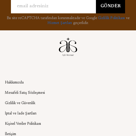
GÖNDER
Bu site reCAPTCHA tarafından korunmaktadır ve Google
Gizlilik Politikası
ve
Hizmet Şartları
geçerlidir.
Kurumsal
Hakkımızda
Mesafeli Satış Sözleşmesi
Gizlilik ve Güvenlik
İptal ve İade Şartları
Kişisel Veriler Politikası
İletişim