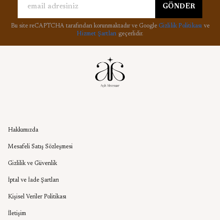
GÖNDER
Bu site reCAPTCHA tarafından korunmaktadır ve Google
Gizlilik Politikası
ve
Hizmet Şartları
geçerlidir.
Kurumsal
Hakkımızda
Mesafeli Satış Sözleşmesi
Gizlilik ve Güvenlik
İptal ve İade Şartları
Kişisel Veriler Politikası
İletişim