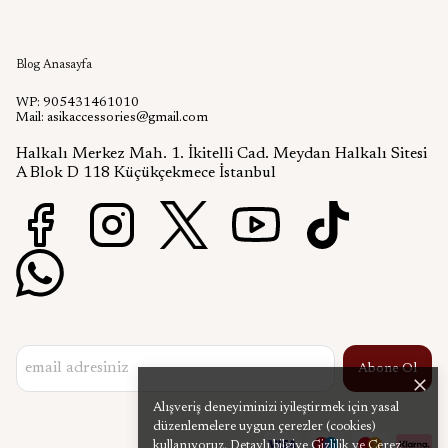
Aşık Aksesuar Blog
Blog Anasayfa
WP: 905431461010
Mail:
asikaccessories@gmail.com
Halkalı Merkez Mah. 1. İkitelli Cad. Meydan Halkalı Sitesi
A Blok D 118 Küçükçekmece İstanbul
Abone Ol
Alışveriş deneyiminizi iyileştirmek için yasal
düzenlemelere uygun çerezler (cookies)
kullanıyoruz. Detaylı bilgiye
Gizlilik ve Çerez