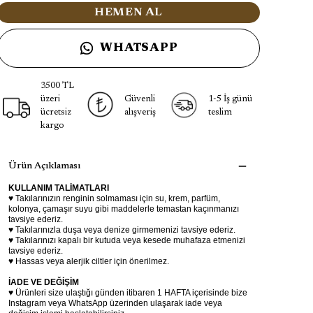
HEMEN AL
WHATSAPP
3500 TL
üzeri
Güvenli
1-5 İş günü
ücretsiz
alışveriş
teslim
kargo
Ürün Açıklaması
KULLANIM TALİMATLARI
♥ Takılarınızın renginin solmaması için su, krem, parfüm,
kolonya, çamaşır suyu gibi maddelerle temastan kaçınmanızı
tavsiye ederiz.
♥ Takılarınızla duşa veya denize girmemenizi tavsiye ederiz.
♥ Takılarınızı kapalı bir kutuda veya kesede muhafaza etmenizi
tavsiye ederiz.
♥ Hassas veya alerjik ciltler için önerilmez.
İADE VE DEĞİŞİM
♥ Ürünleri size ulaştığı günden itibaren 1 HAFTA içerisinde bize
Instagram veya WhatsApp üzerinden ulaşarak iade veya