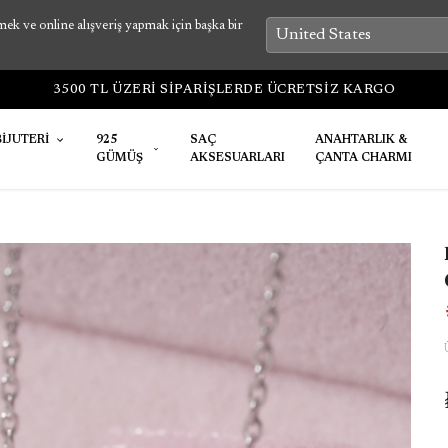
k ve online alışveriş yapmak için başka bir
1-7 İŞ GÜNÜNDE ÜRÜNLER KARGOYA TESLİM EDİ
BİJUTERİ
925
SAÇ
ANAHTARLIK &
GÜMÜŞ
AKSESUARLARI
ÇANTA CHARMI