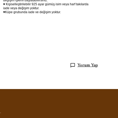
değişim işlemi başlatabilirsiniz.
♥ Kişiselleştirilebilir 925 ayar gümüş isim veya harf takılarda
iade veya değişim yoktur.
♥Küpe grubunda iade ve değişim yoktur.
Yorum Yap
.