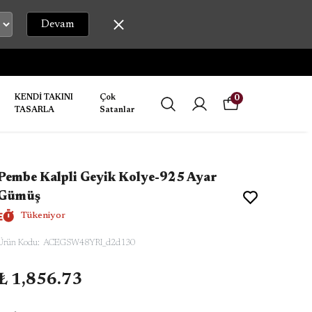
Devam
LİR.
KENDİ TAKINI
Çok
0
TASARLA
Satanlar
Pembe Kalpli Geyik Kolye-925 Ayar
Gümüş
Tükeniyor
Ürün Kodu
:
ACEGSW48YRI_d2d130
₺ 1,856.73