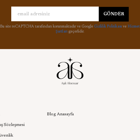
GÖNDER
Bu site reCAPTCHA tarafından korunmaktadır ve Google
Gizlilik Politikası
ve
Hizmet
Şartları
geçerlidir.
l
Aşık Aksesuar Blog
Blog Anasayfa
ış Sözleşmesi
Güvenlik