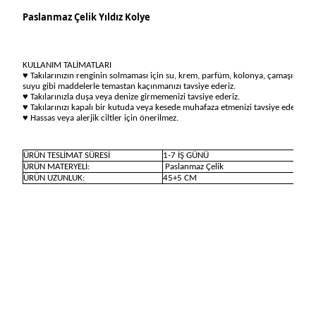
Paslanmaz Çelik Yıldız Kolye
KULLANIM TALİMATLARI
♥ Takılarınızın renginin solmaması için su, krem, parfüm, kolonya, çamaşır
suyu gibi maddelerle temastan kaçınmanızı tavsiye ederiz.
♥ Takılarınızla duşa veya denize girmemenizi tavsiye ederiz.
♥ Takılarınızı kapalı bir kutuda veya kesede muhafaza etmenizi tavsiye ederiz.
♥ Hassas veya alerjik ciltler için önerilmez.
ÜRÜN TESLİMAT SÜRESİ
1-7 İŞ GÜNÜ
ÜRÜN MATERYELİ:
Paslanmaz Çelik
ÜRÜN UZUNLUK:
45+5 CM