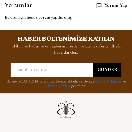
Yorumlar
Yorum Yap
Bu ürün için henüz yorum yapılmamış.
HABER BÜLTENİMİZE KATILIN
Ekibimize katılın ve yeni gelen ürünlerden ve özel tekliflerden ilk siz
haberdar olun.
GÖNDER
Bu site reCAPTCHA tarafından korunmaktadır ve Google
Gizlilik Politikası
ve
Hizmet Şartları
geçerlidir.