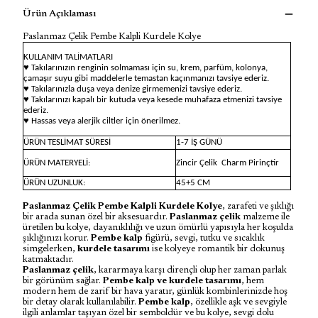
Ürün Açıklaması
Paslanmaz Çelik Pembe Kalpli Kurdele Kolye
KULLANIM TALİMATLARI
♥ Takılarınızın renginin solmaması için su, krem, parfüm, kolonya,
çamaşır suyu gibi maddelerle temastan kaçınmanızı tavsiye ederiz.
♥ Takılarınızla duşa veya denize girmemenizi tavsiye ederiz.
♥ Takılarınızı kapalı bir kutuda veya kesede muhafaza etmenizi tavsiye
ederiz.
♥ Hassas veya alerjik ciltler için önerilmez.
ÜRÜN TESLİMAT SÜRESİ
1-7 İŞ GÜNÜ
ÜRÜN MATERYELİ:
Zincir Çelik
Charm Pirinçtir
ÜRÜN UZUNLUK:
45+5 CM
Paslanmaz Çelik Pembe Kalpli Kurdele Kolye
, zarafeti ve şıklığı
bir arada sunan özel bir aksesuardır.
Paslanmaz çelik
malzeme ile
üretilen bu kolye, dayanıklılığı ve uzun ömürlü yapısıyla her koşulda
şıklığınızı korur.
Pembe kalp
figürü, sevgi, tutku ve sıcaklık
simgelerken,
kurdele tasarımı
ise kolyeye romantik bir dokunuş
katmaktadır.
Paslanmaz çelik
, kararmaya karşı dirençli olup her zaman parlak
bir görünüm sağlar.
Pembe kalp ve kurdele tasarımı
, hem
modern hem de zarif bir hava yaratır, günlük kombinlerinizde hoş
bir detay olarak kullanılabilir.
Pembe kalp
, özellikle aşk ve sevgiyle
ilgili anlamlar taşıyan özel bir semboldür ve bu kolye, sevgi dolu