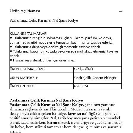
Ürün Açıklaması
Paslanmaz Çelik Kırmızı Nal Şans Kolye
KULLANIM TALİMATLARI
♥ Takılarınızın renginin solmaması için su, krem, parfüm, kolonya,
çamaşır suyu gibi maddelerle temastan kaçınmanızı tavsiye ederiz.
♥ Takılarınızla duşa veya denize girmemenizi tavsiye ederiz.
♥ Takılarınızı kapalı bir kutuda veya kesede muhafaza etmenizi tavsiye
ederiz.
♥ Hassas veya alerjik ciltler için önerilmez.
ÜRÜN TESLİMAT SÜRESİ
1-7 İŞ GÜNÜ
ÜRÜN MATERYELİ:
Zincir Çelik
Charm Pirinçtir
ÜRÜN UZUNLUK:
45+5 CM
Paslanmaz Çelik Kırmızı Nal Şans Kolye
Paslanmaz Çelik Kırmızı Nal Şans Kolye
, şansınızı yanınıza
almanızı sağlayacak zarif bir takıdır. Modern tasarımı ve şık
detaylarıyla dikkat çeken bu kolye,
kırmızı nal figürü
ile şans ve
pozitif enerjiyi simgeler. Nal, tarih boyunca şans getiren bir sembol
olarak kabul edilirken,
kırmızı renk
ise enerjiyi ve gücü temsil eder.
Bu kolye, hem stilinizi tamamlar hem de içsel gücünüzü ve şansınızı
artırır.