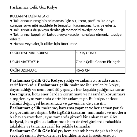
Paslanmaz Çelik Göz Kolye
KULLANIM TALİMATLARI
♥ Takılarınızın renginin solmaması için su, krem, parfüm, kolonya,
çamaşır suyu gibi maddelerle temastan kaçınmanızı tavsiye ederiz.
♥ Takılarınızla duşa veya denize girmemenizi tavsiye ederiz.
♥ Takılarınızı kapalı bir kutuda veya kesede muhafaza etmenizi tavsiye
ederiz.
♥ Hassas veya alerjik ciltler için önerilmez.
ÜRÜN TESLİMAT SÜRESİ
1-7 İŞ GÜNÜ
ÜRÜN MATERYELİ:
Zincir Çelik
Charm Pirinçtir
ÜRÜN UZUNLUK:
45+5 CM
Paslanmaz Çelik Göz Kolye
, şıklığı ve anlamı bir arada sunan
zarif bir takıdır.
Paslanmaz çelik
malzeme ile üretilen bu kolye,
dayanıklılığı ve uzun ömürlü yapısıyla her koşulda şıklığınızı korur.
Göz figürü
, kötü enerjilerden korunmayı ve nazardan korunmayı
simgeler, aynı zamanda derin bir anlam taşır. Bu kolye, sadece
stilinizi değil, içsel huzurunuzu ve güveninizi de yansıtır.
Paslanmaz çelik
malzeme, kararma yapmaz ve her zaman parlak
bir görünüme sahiptir.
Göz figürlü tasarım
, minimalist ve modern
bir hava yaratırken, aynı zamanda gizemli bir anlam taşır.
Göz
kolyesi
, hem günlük kullanımda hem de özel günlerde rahatlıkla
takılabilir ve tarzınızı zarif bir şekilde tamamlar.
Paslanmaz Çelik Göz Kolye
, hem anlamlı hem de şık bir hediye
seçeneği sunar. Sevdiklerinize kendilerini özel hissettirecek bir