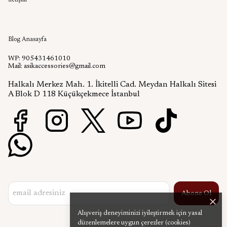
İletişim
Aşık Aksesuar Blog
Blog Anasayfa
WP: 905431461010
Mail:
asikaccessories@gmail.com
Halkalı Merkez Mah. 1. İkitelli Cad. Meydan Halkalı Sitesi
A Blok D 118 Küçükçekmece İstanbul
Abone Ol
Alışveriş deneyiminizi iyileştirmek için yasal
düzenlemelere uygun çerezler (cookies)