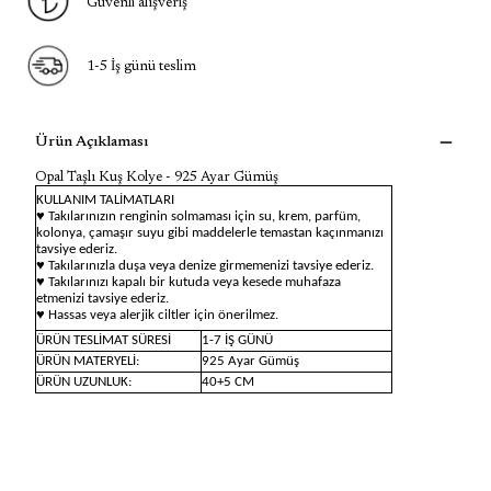
Güvenli alışveriş
1-5 İş günü teslim
Ürün Açıklaması
Opal Taşlı Kuş Kolye - 925 Ayar Gümüş
KULLANIM TALİMATLARI
♥ Takılarınızın renginin solmaması için su, krem, parfüm,
kolonya, çamaşır suyu gibi maddelerle temastan kaçınmanızı
tavsiye ederiz.
♥ Takılarınızla duşa veya denize girmemenizi tavsiye ederiz.
♥ Takılarınızı kapalı bir kutuda veya kesede muhafaza
etmenizi tavsiye ederiz.
♥ Hassas veya alerjik ciltler için önerilmez.
ÜRÜN TESLİMAT SÜRESİ
1-7 İŞ GÜNÜ
ÜRÜN MATERYELİ:
925 Ayar Gümüş
ÜRÜN UZUNLUK:
40+5 CM
Opal Taşlı Kuş Kolye - 925 Ayar Gümüş
, özgürlüğün
ve hafifliğin simgesi kuş figürü ile göz alıcı opal taşın
büyüleyici uyumunu sunar. Işıltılı yapısıyla dikkat