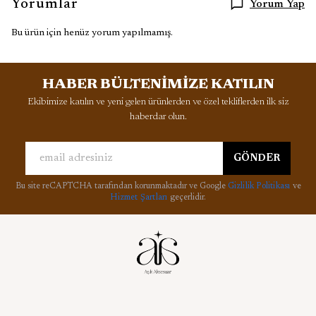
Yorumlar
Yorum Yap
Bu ürün için henüz yorum yapılmamış.
HABER BÜLTENİMİZE KATILIN
Ekibimize katılın ve yeni gelen ürünlerden ve özel tekliflerden ilk siz
haberdar olun.
GÖNDER
Bu site reCAPTCHA tarafından korunmaktadır ve Google
Gizlilik Politikası
ve
Hizmet Şartları
geçerlidir.
Kurumsal