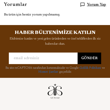
Yorumlar
Yorum Yap
Bu ürün için henüz yorum yapılmamış.
HABER BÜLTENİMİZE KATILIN
Ekibimize katılın ve yeni gelen ürünlerden ve özel tekliflerden ilk siz
haberdar olun.
GÖNDER
Bu site reCAPTCHA tarafından korunmaktadır ve Google
Gizlilik Politikası
ve
Hizmet Şartları
geçerlidir.