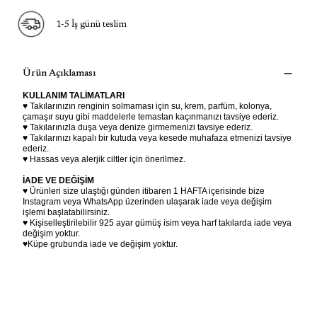
1-5 İş günü teslim
Ürün Açıklaması
KULLANIM TALİMATLARI
♥ Takılarınızın renginin solmaması için su, krem, parfüm, kolonya,
çamaşır suyu gibi maddelerle temastan kaçınmanızı tavsiye ederiz.
♥ Takılarınızla duşa veya denize girmemenizi tavsiye ederiz.
♥ Takılarınızı kapalı bir kutuda veya kesede muhafaza etmenizi tavsiye
ederiz.
♥ Hassas veya alerjik ciltler için önerilmez.
İADE VE DEĞİŞİM
♥ Ürünleri size ulaştığı günden itibaren 1 HAFTA içerisinde bize
Instagram veya WhatsApp üzerinden ulaşarak iade veya değişim
işlemi başlatabilirsiniz.
♥ Kişiselleştirilebilir 925 ayar gümüş isim veya harf takılarda iade veya
değişim yoktur.
♥Küpe grubunda iade ve değişim yoktur.