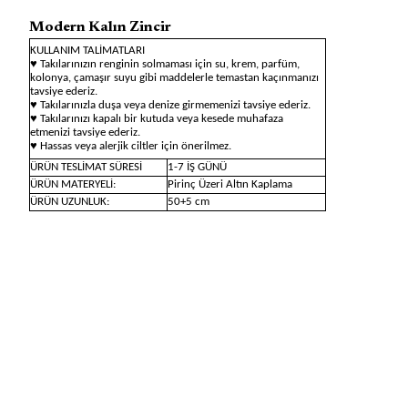
Modern Kalın Zincir
KULLANIM TALİMATLARI
♥ Takılarınızın renginin solmaması için su, krem, parfüm,
kolonya, çamaşır suyu gibi maddelerle temastan kaçınmanızı
tavsiye ederiz.
♥ Takılarınızla duşa veya denize girmemenizi tavsiye ederiz.
♥ Takılarınızı kapalı bir kutuda veya kesede muhafaza
etmenizi tavsiye ederiz.
♥ Hassas veya alerjik ciltler için önerilmez.
ÜRÜN TESLİMAT SÜRESİ
1-7 İŞ GÜNÜ
ÜRÜN MATERYELİ:
Pirinç Üzeri Altın Kaplama
ÜRÜN UZUNLUK:
50+5 cm
Modern Kalın Zincir Kolye
, güçlü zincir halkaları ve sade
şıklığıyla cesur bir stilin vazgeçilmez parçasıdır. Altın veya gümüş
kaplama seçenekleriyle sunulan bu kolye, tek başına güçlü bir ifade
yaratırken diğer kolyelerle de rahatlıkla kombinlenebilir. Gündüzden
geceye, günlük kullanımdan özel davetlere kadar her stile modern
ve sofistike bir dokunuş katar.
kalın zincir kolye, chunky zincir, modern zincir kolye, altın zincir
kolye, gümüş zincir kolye, zincir detaylı kolye, şık kolye, güçlü stil
kolyesi, modern takı, özel tasarım kolye, minimal zincir, statement
kolye, günlük kolye, kombinlenebilir kolye