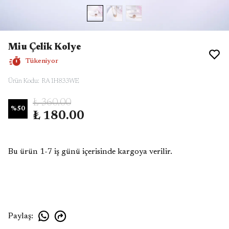
Miu Çelik Kolye
Tükeniyor
Ürün Kodu
:
RA1H833WE
₺ 360.00
%
50
₺ 180.00
Bu ürün 1-7 iş günü içerisinde kargoya verilir.
Paylaş
: