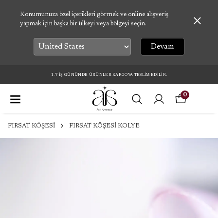
Konumunuza özel içerikleri görmek ve online alışveriş
yapmak için başka bir ülkeyi veya bölgeyi seçin.
Devam
1-7 İŞ GÜNÜNDE ÜRÜNLER KARGOYA TESLİM EDİLİR.
0
FIRSAT KÖŞESİ
FIRSAT KÖŞESİ KOLYE