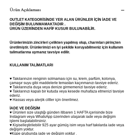
Ürün Açıklaması
OUTLET KATEGORİSİNDE YER ALAN ÜRÜNLER İÇİN İADE VE
DEĞİŞİM BULUNMAMAKTADIR .
ÜRÜN ÜZERİNDEN HAFİF KUSUR BULUNABİLİR.
Ürünlerimizin zincirleri çelikten yapılmış olup, charmları pirinçten
üretilmiştir. Ürünlerimizi en iyi şekilde koruyabilmeniz için kullanım
talimatlarına uymanız tavsiye edilir.
KULLANIM TALİMATLARI
♥ Takılarınızın renginin solmaması için su, krem, parfüm, kolonya,
çamaşır suyu gibi maddelerle temastan kaçınmanızı tavsiye ederiz.
♥ Takılarınızla duşa veya denize girmemenizi tavsiye ederiz.
♥ Takılarınızı kapalı bir kutuda veya kesede muhafaza etmenizi tavsiye
ederiz.
♥ Hassas veya alerjik ciltler için önerilmez.
İADE VE DEĞİŞİM
♥ Ürünleri size ulaştığı günden itibaren 1 HAFTA içerisinde bize
Instagram veya WhatsApp üzerinden ulaşarak iade veya değişim
işlemi başlatabilirsiniz.
♥ Kişiselleştirilebilir 925 ayar gümüş isim veya harf takılarda iade veya
değişim yoktur.
♥Küpe grubunda iade ve değişim yoktur .