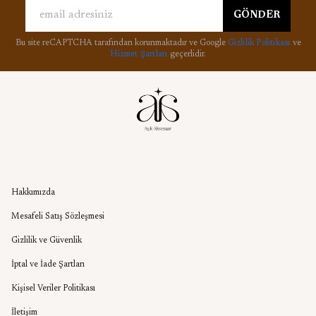
GÖNDER
Bu site reCAPTCHA tarafından korunmaktadır ve Google
Gizlilik Politikası
ve
Hizmet Şartları
geçerlidir.
Kurumsal
Hakkımızda
Mesafeli Satış Sözleşmesi
Gizlilik ve Güvenlik
İptal ve İade Şartları
Kişisel Veriler Politikası
İletişim