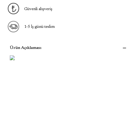
Güvenli alışveriş
1-5 İş günü teslim
Ürün Açıklaması
kalp kolye
taşlı kalp kolye
minimal kalp kolye
minimal taşlı kalp kolye
minimal kolye
taşlı kolye
925 ayar gümüş
gümüş kolye
sevgiliye hediye
hediye