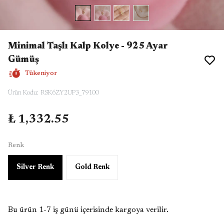
Minimal Taşlı Kalp Kolye - 925 Ayar
Gümüş
Tükeniyor
Ürün Kodu
:
RSK6ZY2UP3_79100
₺ 1,332.55
Renk
Silver Renk
Gold Renk
Bu ürün 1-7 iş günü içerisinde kargoya verilir.