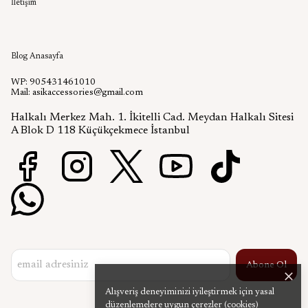
İletişim
Aşık Aksesuar Blog
Blog Anasayfa
WP: 905431461010
Mail:
asikaccessories@gmail.com
Halkalı Merkez Mah. 1. İkitelli Cad. Meydan Halkalı Sitesi
A Blok D 118 Küçükçekmece İstanbul
Abone Ol
Alışveriş deneyiminizi iyileştirmek için yasal
düzenlemelere uygun çerezler (cookies)