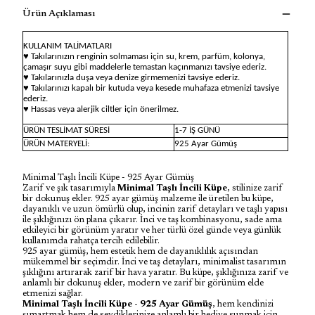
Ürün Açıklaması
KULLANIM TALİMATLARI
♥ Takılarınızın renginin solmaması için su, krem, parfüm, kolonya,
çamaşır suyu gibi maddelerle temastan kaçınmanızı tavsiye ederiz.
♥ Takılarınızla duşa veya denize girmemenizi tavsiye ederiz.
♥ Takılarınızı kapalı bir kutuda veya kesede muhafaza etmenizi tavsiye
ederiz.
♥ Hassas veya alerjik ciltler için önerilmez.
ÜRÜN TESLİMAT SÜRESİ
1-7 İŞ GÜNÜ
ÜRÜN MATERYELİ:
925 Ayar Gümüş
Minimal Taşlı İncili Küpe - 925 Ayar Gümüş
Zarif ve şık tasarımıyla
Minimal Taşlı İncili Küpe
, stilinize zarif
bir dokunuş ekler. 925 ayar gümüş malzeme ile üretilen bu küpe,
dayanıklı ve uzun ömürlü olup, incinin zarif detayları ve taşlı yapısı
ile şıklığınızı ön plana çıkarır. İnci ve taş kombinasyonu, sade ama
etkileyici bir görünüm yaratır ve her türlü özel günde veya günlük
kullanımda rahatça tercih edilebilir.
925 ayar gümüş, hem estetik hem de dayanıklılık açısından
mükemmel bir seçimdir. İnci ve taş detayları, minimalist tasarımın
şıklığını artırarak zarif bir hava yaratır. Bu küpe, şıklığınıza zarif ve
anlamlı bir dokunuş ekler, modern ve zarif bir görünüm elde
etmenizi sağlar.
Minimal Taşlı İncili Küpe - 925 Ayar Gümüş
, hem kendinizi
şımartmak hem de sevdiklerinize anlamlı bir hediye sunmak için