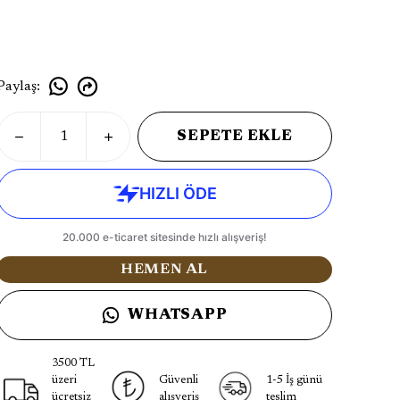
Paylaş
:
SEPETE EKLE
HEMEN AL
WHATSAPP
3500 TL
üzeri
Güvenli
1-5 İş günü
ücretsiz
alışveriş
teslim