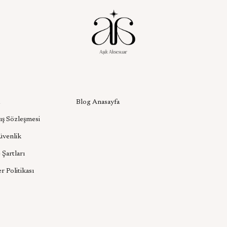
l
Aşık Aksesuar Blog
Blog Anasayfa
ış Sözleşmesi
Güvenlik
 Şartları
er Politikası