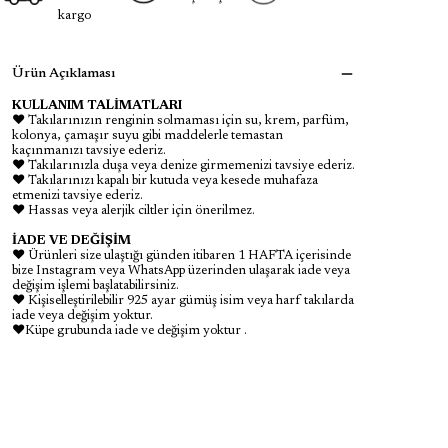
kargo
Ürün Açıklaması
KULLANIM TALİMATLARI
♥ Takılarınızın renginin solmaması için su, krem, parfüm,
kolonya, çamaşır suyu gibi maddelerle temastan
kaçınmanızı tavsiye ederiz.
♥ Takılarınızla duşa veya denize girmemenizi tavsiye ederiz.
♥ Takılarınızı kapalı bir kutuda veya kesede muhafaza
etmenizi tavsiye ederiz.
♥ Hassas veya alerjik ciltler için önerilmez.
İADE VE DEĞİŞİM
♥ Ürünleri size ulaştığı günden itibaren 1 HAFTA içerisinde
bize Instagram veya WhatsApp üzerinden ulaşarak iade veya
değişim işlemi başlatabilirsiniz.
♥ Kişiselleştirilebilir 925 ayar gümüş isim veya harf takılarda
iade veya değişim yoktur.
♥Küpe grubunda iade ve değişim yoktur .