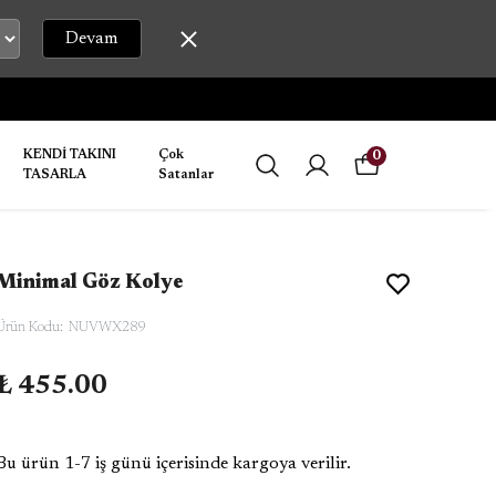
Devam
KENDİ TAKINI
Çok
0
TASARLA
Satanlar
Minimal Göz Kolye
Ürün Kodu
:
NUVWX289
₺ 455.00
Bu ürün 1-7 iş günü içerisinde kargoya verilir.