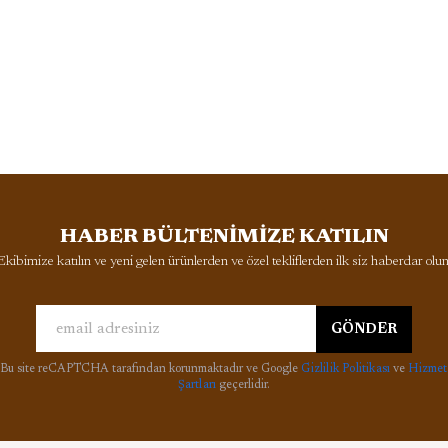
HABER BÜLTENİMİZE KATILIN
Ekibimize katılın ve yeni gelen ürünlerden ve özel tekliflerden ilk siz haberdar olun
GÖNDER
Bu site reCAPTCHA tarafından korunmaktadır ve Google
Gizlilik Politikası
ve
Hizmet
Şartları
geçerlidir.