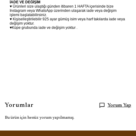
İADE VE DEĞİŞİM
♥ Ürünleri size ulaştığı günden itibaren 1 HAFTA içerisinde bize
Instagram veya WhatsApp üzerinden ulaşarak iade veya değişim
işlemi başlatabilirsiniz.
♥ Kişiselleştirilebilir 925 ayar gümüş isim veya harf takılarda iade veya
değişim yoktur.
♥Küpe grubunda iade ve değişim yoktur .
Yorumlar
Yorum Yap
Bu ürün için henüz yorum yapılmamış.