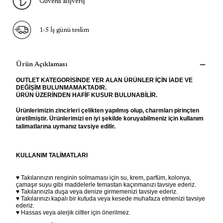
Güvenli alışveriş
1-5 İş günü teslim
Ürün Açıklaması
OUTLET KATEGORİSİNDE YER ALAN ÜRÜNLER İÇİN İADE VE
DEĞİŞİM BULUNMAMAKTADIR.
ÜRÜN ÜZERİNDEN HAFİF KUSUR BULUNABİLİR.
Ürünlerimizin zincirleri çelikten yapılmış olup, charmları pirinçten
üretilmiştir. Ürünlerimizi en iyi şekilde koruyabilmeniz için kullanım
talimatlarına uymanız tavsiye edilir.
KULLANIM TALİMATLARI
♥ Takılarınızın renginin solmaması için su, krem, parfüm, kolonya,
çamaşır suyu gibi maddelerle temastan kaçınmanızı tavsiye ederiz.
♥ Takılarınızla duşa veya denize girmemenizi tavsiye ederiz.
♥ Takılarınızı kapalı bir kutuda veya kesede muhafaza etmenizi tavsiye
ederiz.
♥ Hassas veya alerjik ciltler için önerilmez.