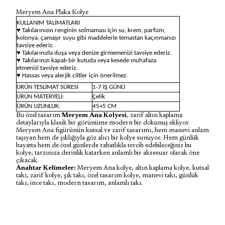
Meryem Ana Plaka Kolye
KULLANIM TALİMATLARI
♥ Takılarınızın renginin solmaması için su, krem, parfüm,
kolonya, çamaşır suyu gibi maddelerle temastan kaçınmanızı
tavsiye ederiz.
♥ Takılarınızla duşa veya denize girmemenizi tavsiye ederiz.
♥ Takılarınızı kapalı bir kutuda veya kesede muhafaza
etmenizi tavsiye ederiz.
♥ Hassas veya alerjik ciltler için önerilmez.
ÜRÜN TESLİMAT SÜRESİ
1-7 İŞ GÜNÜ
ÜRÜN MATERYELİ:
Çelik
ÜRÜN UZUNLUK:
45+5 CM
Bu özel tasarım
Meryem Ana Kolyesi
, zarif altın kaplama
detaylarıyla klasik bir görünüme modern bir dokunuş ekliyor.
Meryem Ana figürünün kutsal ve zarif tasarımı, hem manevi anlam
taşıyan hem de şıklığıyla göz alıcı bir kolye sunuyor. Hem günlük
hayatta hem de özel günlerde rahatlıkla tercih edebileceğiniz bu
kolye, tarzınıza derinlik katarken anlamlı bir aksesuar olarak öne
çıkacak.
Anahtar Kelimeler:
Meryem Ana kolye, altın kaplama kolye, kutsal
takı, zarif kolye, şık takı, özel tasarım kolye, manevi takı, günlük
takı, ince takı, modern tasarım, anlamlı takı.