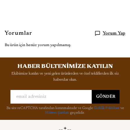
Yorumlar
Yorum Yap
Bu ürün için henüz yorum yapılmamış.
HABER BÜLTENİMİZE KATILIN
Ekibimize katılın ve yeni gelen ürünlerden ve özel tekliflerden ilk siz
haberdar olun.
GÖNDER
Bu site reCAPTCHA tarafından korunmaktadır ve Google
Gizlilik Politikası
ve
Hizmet Şartları
geçerlidir.