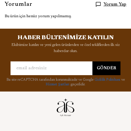
Yorumlar
Yorum Yap
Bu ürün için henüz yorum yapılmamış.
HABER BÜLTENİMİZE KATILIN
Ekibimize katılın ve yeni gelen ürünlerden ve özel tekliflerden ilk siz
haberdar olun.
GÖNDER
Bu site reCAPTCHA tarafından korunmaktadır ve Google
Gizlilik Politikası
ve
Hizmet Şartları
geçerlidir.