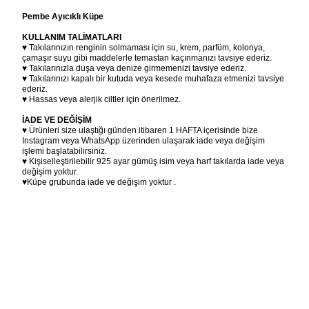
Pembe Ayıcıklı Küpe
KULLANIM TALİMATLARI
♥ Takılarınızın renginin solmaması için su, krem, parfüm, kolonya,
çamaşır suyu gibi maddelerle temastan kaçınmanızı tavsiye ederiz.
♥ Takılarınızla duşa veya denize girmemenizi tavsiye ederiz.
♥ Takılarınızı kapalı bir kutuda veya kesede muhafaza etmenizi tavsiye
ederiz.
♥ Hassas veya alerjik ciltler için önerilmez.
İADE VE DEĞİŞİM
♥ Ürünleri size ulaştığı günden itibaren 1 HAFTA içerisinde bize
Instagram veya WhatsApp üzerinden ulaşarak iade veya değişim
işlemi başlatabilirsiniz.
♥ Kişiselleştirilebilir 925 ayar gümüş isim veya harf takılarda iade veya
değişim yoktur.
♥Küpe grubunda iade ve değişim yoktur .