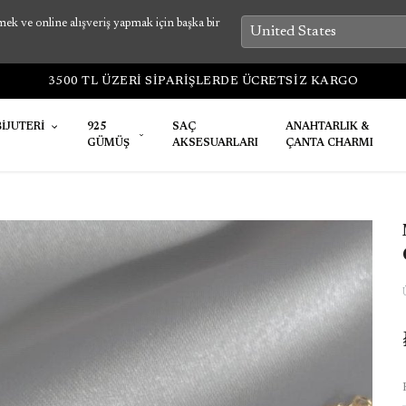
k ve online alışveriş yapmak için başka bir
3500 TL ÜZERİ SİPARİŞLERDE ÜCRETSİZ KARGO
BİJUTERİ
925
SAÇ
ANAHTARLIK &
GÜMÜŞ
AKSESUARLARI
ÇANTA CHARMI