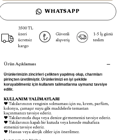
WHATSAPP
3500 TL
üzeri
Güvenli
1-5 İş günü
ücretsiz
alışveriş
teslim
kargo
Ürün Açıklaması
Ürünlerimizin zincirleri çelikten yapılmış olup, charmları
pirinçten üretilmiştir. Ürünlerimizi en iyi şekilde
koruyabilmeniz için kullanım talimatlarına uymanız tavsiye
edilir.
KULLANIM TALİMATLARI
♥ Takılarınızın renginin solmaması için su, krem, parfüm,
kolonya, çamaşır suyu gibi maddelerle temastan
kaçınmanızı tavsiye ederiz.
♥ Takılarınızla duşa veya denize girmemenizi tavsiye ederiz.
♥ Takılarınızı kapalı bir kutuda veya kesede muhafaza
etmenizi tavsiye ederiz.
♥ Hassas veya alerjik ciltler için önerilmez.