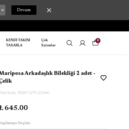
Devam
KENDİ TAKINI
Çok
0
TASARLA
Satanlar
Mariposa Arkadaşlık Bilekliği 2 adet -
Çelik
Ürün Kodu
:
FKMV1279_2235e0
₺ 645.00
Kaplamayı Seçiniz