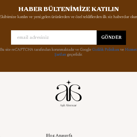
HABER BÜLTENİMİZE KATILIN
Ekibimize katılın ve yeni gelen ürünlerden ve özel tekliflerden ilk siz haberdar olun
GÖNDER
Bu site reCAPTCHA tarafından korunmaktadır ve Google
Gizlilik Politikası
ve
Hizmet
Şartları
geçerlidir.
l
Aşık Aksesuar Blog
Blog Anasayfa