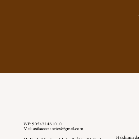
WP: 905431461010
Kurumsa
Mail:
asikaccessories@gmail.com
Hakkımızda