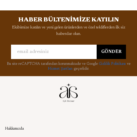
HABER BÜLTENİMİZE KATILIN
Ekibimize katılın ve yeni gelen ürünlerden ve özel tekliflerden ilk siz
haberdar olun.
GÖNDER
Bu site reCAPTCHA tarafından korunmaktadır ve Google
Gizlilik Politikası
ve
Hizmet Şartları
geçerlidir.
Kurumsal
Hakkımızda