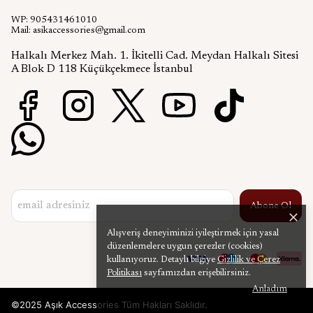
WP: 905431461010
Mail:
asikaccessories@gmail.com
Halkalı Merkez Mah. 1. İkitelli Cad. Meydan Halkalı Sitesi
A Blok D 118 Küçükçekmece İstanbul
Abone Ol
Alışveriş deneyiminizi iyileştirmek için yasal
düzenlemelere uygun çerezler (cookies)
kullanıyoruz. Detaylı bilgiye
Gizlilik ve Çerez
Politikası
sayfamızdan erişebilirsiniz.
Anladım
©2025 Aşık Accessories Tüm Hakları Saklıdır.