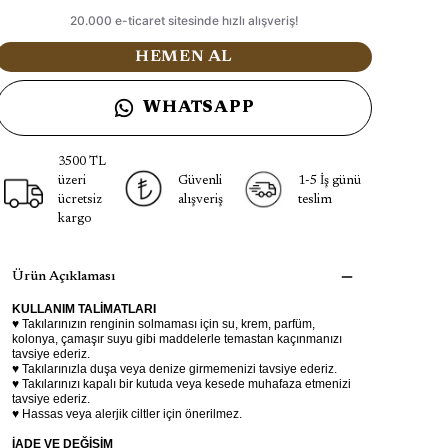
HEMEN AL
WHATSAPP
3500 TL
üzeri
Güvenli
1-5 İş günü
ücretsiz
alışveriş
teslim
kargo
Ürün Açıklaması
KULLANIM TALİMATLARI
♥ Takılarınızın renginin solmaması için su, krem, parfüm,
kolonya, çamaşır suyu gibi maddelerle temastan kaçınmanızı
tavsiye ederiz.
♥ Takılarınızla duşa veya denize girmemenizi tavsiye ederiz.
♥ Takılarınızı kapalı bir kutuda veya kesede muhafaza etmenizi
tavsiye ederiz.
♥ Hassas veya alerjik ciltler için önerilmez.
İADE VE DEĞİŞİM