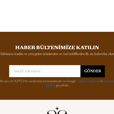
HABER BÜLTENİMİZE KATILIN
Ekibimize katılın ve yeni gelen ürünlerden ve özel tekliflerden ilk siz haberdar olun
GÖNDER
Bu site reCAPTCHA tarafından korunmaktadır ve Google
Gizlilik Politikası
ve
Hizmet
Şartları
geçerlidir.