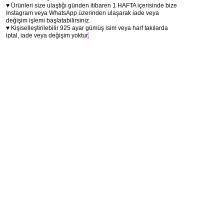
♥ Ürünleri size ulaştığı günden itibaren 1 HAFTA içerisinde bize
Instagram veya WhatsApp üzerinden ulaşarak iade veya
değişim işlemi başlatabilirsiniz.
♥ Kişiselleştirilebilir 925 ayar gümüş isim veya harf takılarda
iptal, iade veya değişim yoktur
.
lana del rey
lana del rosalie
ldr kolye
ldr
lana kolye
anlamlı kolye
lana aw kolye
lana del rey incili kolye
lana del rey hediye
hediye kolye