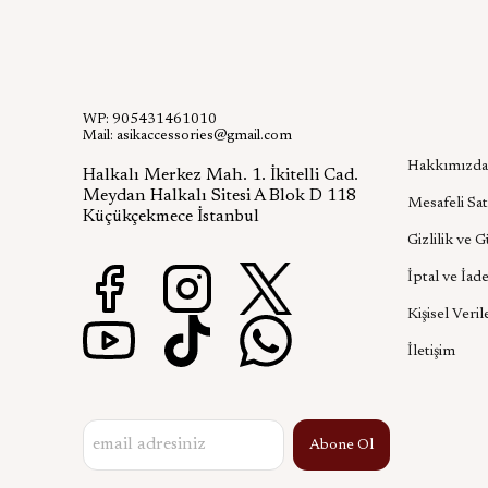
WP: 905431461010
Kurumsa
Mail:
asikaccessories@gmail.com
Hakkımızda
Halkalı Merkez Mah. 1. İkitelli Cad.
Meydan Halkalı Sitesi A Blok D 118
Mesafeli Sat
Küçükçekmece İstanbul
Gizlilik ve 
İptal ve İade
Kişisel Veril
İletişim
Abone Ol