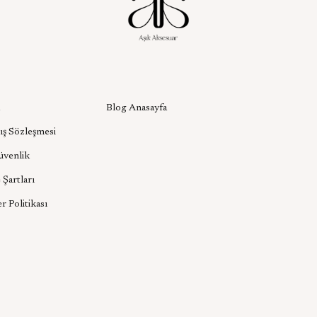
l
Aşık Aksesuar Blog
Blog Anasayfa
ış Sözleşmesi
Güvenlik
 Şartları
er Politikası