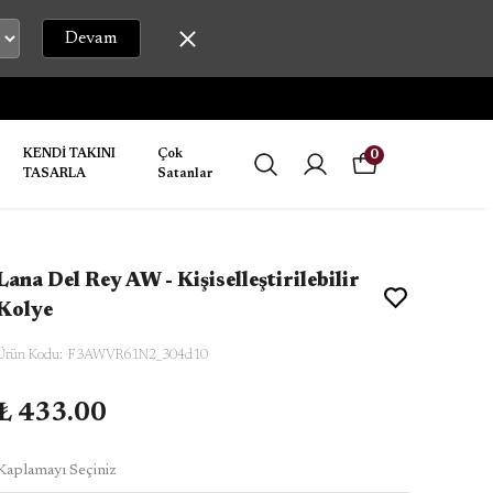
Devam
KENDİ TAKINI
Çok
0
TASARLA
Satanlar
Lana Del Rey AW - Kişiselleştirilebilir
Kolye
Ürün Kodu
:
F3AWVR61N2_304d10
₺ 433.00
Kaplamayı Seçiniz