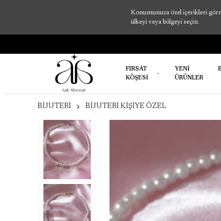
Konumunuza özel içerikleri görme
ülkeyi veya bölgeyi seçin.
FIRSAT
YENİ
KÖŞESİ
ÜRÜNLER
BİJUTERİ
BİJUTERİ KİŞİYE ÖZEL