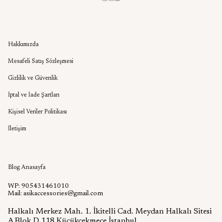
Kurumsal
Hakkımızda
Mesafeli Satış Sözleşmesi
Gizlilik ve Güvenlik
İptal ve İade Şartları
Kişisel Veriler Politikası
İletişim
Aşık Aksesuar Blog
Blog Anasayfa
WP: 905431461010
Mail:
asikaccessories@gmail.com
Halkalı Merkez Mah. 1. İkitelli Cad. Meydan Halkalı Sitesi
A Blok D 118 Küçükçekmece İstanbul