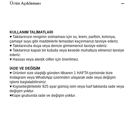
Ürün Açıklaması
Baget Taşlı Su Yolu Bileklik
Pembe Su Yolu Bileklik
Lacivert Su Yolu Bileklik
KULLANIM TALİMATLARI
♥ Takılarınızın renginin solmaması için su, krem, parfüm, kolonya,
çamaşır suyu gibi maddelerle temastan kaçınmanızı tavsiye ederiz.
♥ Takılarınızla duşa veya denize girmemenizi tavsiye ederiz.
♥ Takılarınızı kapalı bir kutuda veya kesede muhafaza etmenizi tavsiye
ederiz.
♥ Hassas veya alerjik ciltler için önerilmez.
İADE VE DEĞİŞİM
♥ Ürünleri size ulaştığı günden itibaren 1 HAFTA içerisinde bize
Instagram veya WhatsApp üzerinden ulaşarak iade veya değişim
işlemi başlatabilirsiniz.
♥ Kişiselleştirilebilir 925 ayar gümüş isim veya harf takılarda iade veya
değişim yoktur.
♥Küpe grubunda iade ve değişim yoktur .