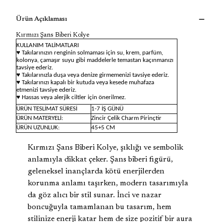
Ürün Açıklaması
Kırmızı Şans Biberi Kolye
KULLANIM TALİMATLARI
♥ Takılarınızın renginin solmaması için su, krem, parfüm,
kolonya, çamaşır suyu gibi maddelerle temastan kaçınmanızı
tavsiye ederiz.
♥ Takılarınızla duşa veya denize girmemenizi tavsiye ederiz.
♥ Takılarınızı kapalı bir kutuda veya kesede muhafaza
etmenizi tavsiye ederiz.
♥ Hassas veya alerjik ciltler için önerilmez.
ÜRÜN TESLİMAT SÜRESİ
1-7 İŞ GÜNÜ
ÜRÜN MATERYELİ:
Zincir Çelik Charm Pirinçtir
ÜRÜN UZUNLUK:
45+5 CM
Kırmızı Şans Biberi Kolye, şıklığı ve sembolik
anlamıyla dikkat çeker. Şans biberi figürü,
geleneksel inançlarda kötü enerjilerden
korunma anlamı taşırken, modern tasarımıyla
da göz alıcı bir stil sunar. İnci ve nazar
boncuğuyla tamamlanan bu tasarım, hem
stilinize enerji katar hem de size pozitif bir aura