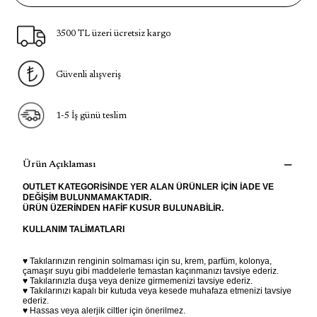
3500 TL üzeri ücretsiz kargo
Güvenli alışveriş
1-5 İş günü teslim
Ürün Açıklaması
OUTLET KATEGORİSİNDE YER ALAN ÜRÜNLER İÇİN İADE VE
DEĞİŞİM BULUNMAMAKTADIR.
ÜRÜN ÜZERİNDEN HAFİF KUSUR BULUNABİLİR.
KULLANIM TALİMATLARI
♥ Takılarınızın renginin solmaması için su, krem, parfüm, kolonya,
çamaşır suyu gibi maddelerle temastan kaçınmanızı tavsiye ederiz.
♥ Takılarınızla duşa veya denize girmemenizi tavsiye ederiz.
♥ Takılarınızı kapalı bir kutuda veya kesede muhafaza etmenizi tavsiye
ederiz.
♥ Hassas veya alerjik ciltler için önerilmez.