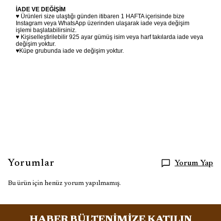
İADE VE DEĞİŞİM
♥ Ürünleri size ulaştığı günden itibaren 1 HAFTA içerisinde bize
Instagram veya WhatsApp üzerinden ulaşarak iade veya değişim
işlemi başlatabilirsiniz.
♥ Kişiselleştirilebilir 925 ayar gümüş isim veya harf takılarda iade veya
değişim yoktur.
♥Küpe grubunda iade ve değişim yoktur.
Yorumlar
Yorum Yap
Bu ürün için henüz yorum yapılmamış.
HABER BÜLTENİMİZE KATILIN