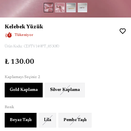
Kelebek Yüzük
Tükeniyor
Ürün Kodu
:
CDJTV149PT_8530f0
₺ 130.00
Kaplamayı Seçiniz 2
Gold Kaplama
Silver Kaplama
Renk
Beyaz Taşlı
Lila
Pembe Taşlı