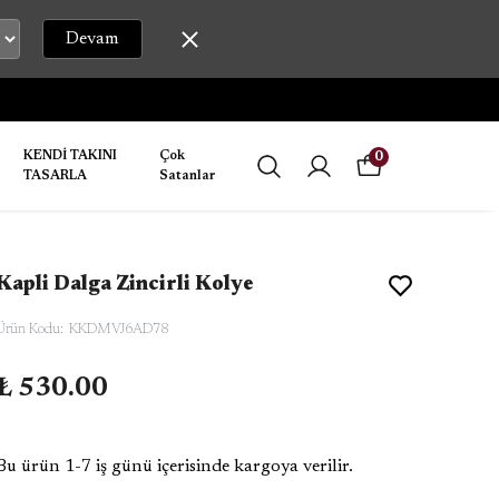
Devam
KENDİ TAKINI
Çok
0
TASARLA
Satanlar
Kapli Dalga Zincirli Kolye
Ürün Kodu
:
KKDMVJ6AD78
₺ 530.00
Bu ürün 1-7 iş günü içerisinde kargoya verilir.