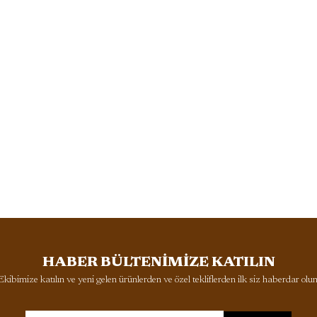
HABER BÜLTENİMİZE KATILIN
Ekibimize katılın ve yeni gelen ürünlerden ve özel tekliflerden ilk siz haberdar olun