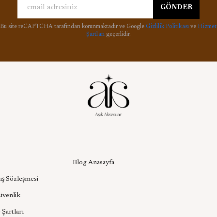
GÖNDER
Bu site reCAPTCHA tarafından korunmaktadır ve Google
Gizlilik Politikası
ve
Hizmet
Şartları
geçerlidir.
l
Aşık Aksesuar Blog
Blog Anasayfa
ış Sözleşmesi
Güvenlik
 Şartları