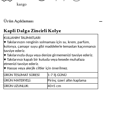
kargo
Ürün Açıklaması
Kapli Dalga Zincirli Kolye
KULLANIM TALİMATLARI
♥ Takılarınızın renginin solmaması için su, krem, parfüm,
kolonya, çamaşır suyu gibi maddelerle temastan kaçınmanızı
tavsiye ederiz.
♥ Takılarınızla duşa veya denize girmemenizi tavsiye ederiz.
♥ Takılarınızı kapalı bir kutuda veya kesede muhafaza
etmenizi tavsiye ederiz.
♥ Hassas veya alerjik ciltler için önerilmez.
ÜRÜN TESLİMAT SÜRESİ
1-7 İŞ GÜNÜ
ÜRÜN MATERYELİ:
Pirinç üzeri altın kaplama
ÜRÜN UZUNLUK:
40+5 cm
Kaplı Dalga Zincirli Kolye
, denizden ilham alan zarif dalga
figürü ve modern zincir tasarımıyla şıklığı bir araya getirir.
Parlak kaplama yüzeyiyle dikkat çeken bu kolye, her kombine
doğal ve enerjik bir dokunuş katar. Günlük kullanımda da
özel anlarda da tercih edilebilecek bu özgün tasarım, deniz
temalı takıları sevenler için ideal bir seçimdir.
Anahtar Kelimeler:
dalga zincirli kolye, deniz temalı kolye, kaplı kolye, zarif
kolye, şık kolye, modern tasarım kolye, anlamlı kolye, özel