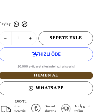
Paylaş
:
SEPETE EKLE
HEMEN AL
WHATSAPP
3500 TL
üzeri
Güvenli
1-5 İş günü
ücretsiz
alışveriş
teslim