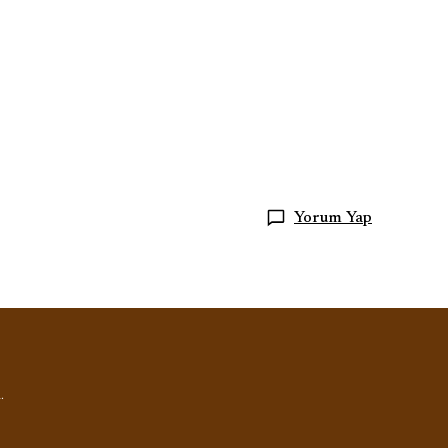
tasarım takı, günlük kolye, denizden ilham alan kolye, doğal
takı, altın kaplama kolye, gümüş kolye
Yorum Yap
.